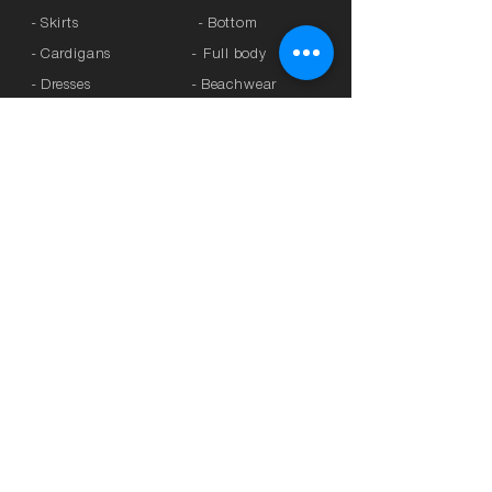
- Skirts
- Bottom
- Cardigans
-
Full body
- Dresses
- Beachwear
- Knitted
- Kaftans
>
OFFERS
- Coats
- Tracksuits
>
GIFT CARD
- Sports Leggings
- Tights
>
BRANDS
- Accessories
-
Anita
-
Crool
>
UNDERWEAR
-
Miss Crool
- Panties
-
Yellow + Athens
- Bra with Banela
-
Rosa Faia
- Athletic bra
-
Platinum
-
Breastfeeding
-
Lanuit