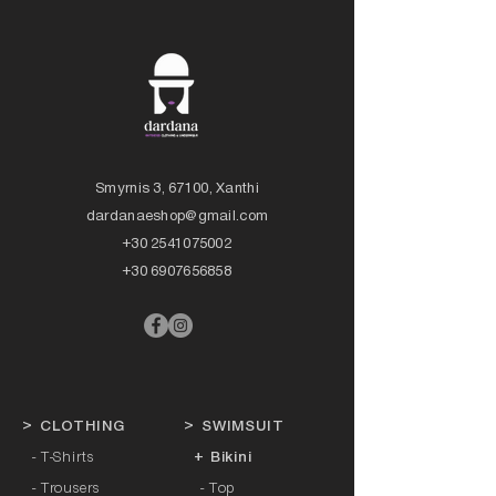
Smyrnis 3, 67100, Xanthi
dardanaeshop@gmail.com
+30 2541075002
+30 6907656858
>
CLOTHING
>
SWIMSUIT
- T-Shirts
+ Bikini
- Trousers
- Top