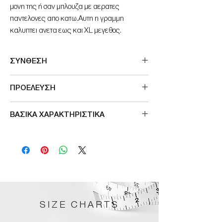
μονη της ή σαν μπλουζα με αερατες
παντελονες απο κατω.Αυτη η γραμμη
καλυπτει ανετα εως και XL μεγεθος.
ΣΥΝΘΕΣΗ
100%RECYCLED SILK
ΠΡΟΕΛΕΥΣΗ
Made in India
ΒΑΣΙΚΑ ΧΑΡΑΚΤΗΡΙΣΤΙΚΑ
Δροσερο υφασμα που δεν τσαλακωνει
Στεγνωνει γρηγορα
Μακρος 99cm
SIZE CHARTS