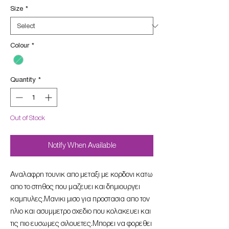
Size
*
Colour
*
Quantity
*
Out of Stock
Notify When Available
Αναλαφρη τουνικ απο μεταξι με κορδονι κατω
απο το στηθος που μαζευει και δημιουργει
καμπυλες.Μανικι μισο για προστασια απο τον
ηλιο και ασυμμετρο σχεδιο που κολακευει και
τις πιο ευσωμες σιλουετες.Μπορει να φορεθει