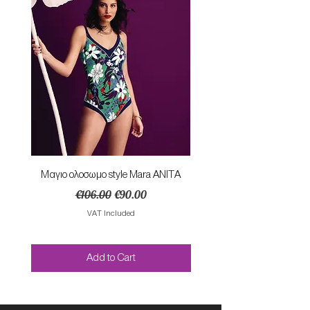
Mαγιο ολοσωμο style Mara ANITA
Φορεμα με κομπο SU
Regular Price
Sale Price
€106.00
€90.00
VAT Included
Add to Cart