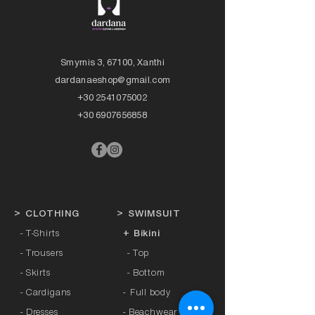
Smyrnis 3, 67100, Xanthi
dardanaeshop@gmail.com
+30 2541075002
+30 6907656858
>
CLOTHING
>
SWIMSUIT
- T-Shirts
+ Bikini
- Trousers
- Top
- Skirts
- Bottom
- Cardigans
-
Full body
- Dresses
- Beachwear