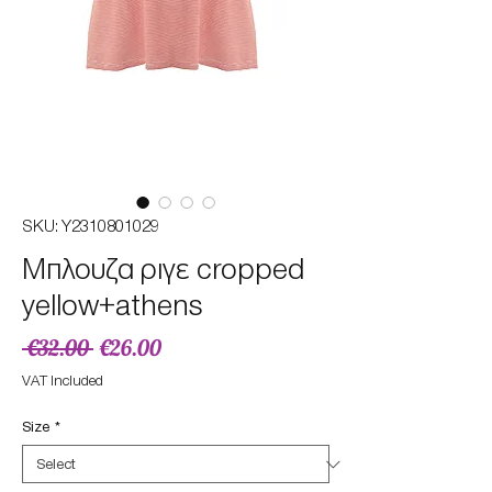
SKU: Υ2310801029
Mπλουζα ριγε cropped
yellow+athens
Regular
Sale
 €32.00 
€26.00
Price
Price
VAT Included
Size
*