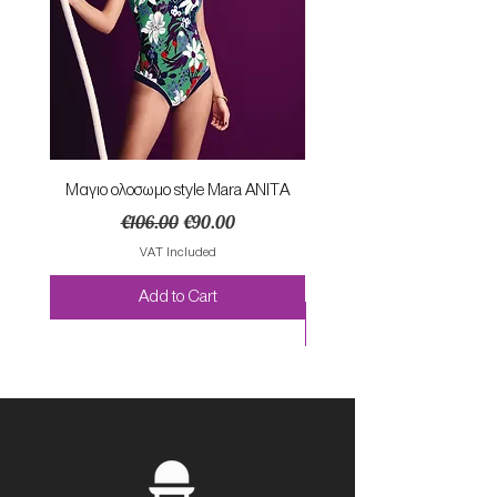
Mαγιο ολοσωμο style Mara ANITA
Φορεμα με κομπο SU
Regular Price
Sale Price
€106.00
€90.00
VAT Included
Add to Cart