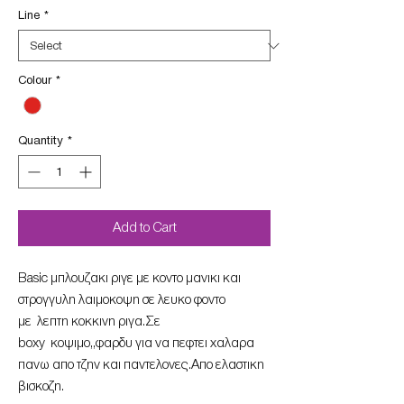
Line
*
Colour
*
Quantity
*
Add to Cart
Basic μπλουζακι ριγε με κοντο μανικι και
στρογγυλη λαιμοκοψη σε λευκο φοντο
με λεπτη κοκκινη ριγα.Σε
boxy κοψιμο,,φαρδυ για να πεφτει χαλαρα
πανω απο τζην και παντελονες.Aπο ελαστικη
βισκοζη.