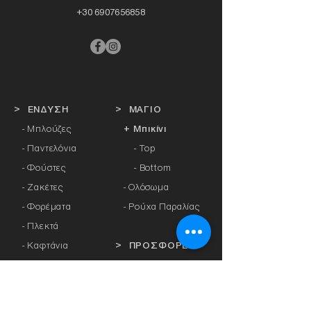
+30 6907656858
> ΕΝΔΥΣΗ
> ΜΑΓΙΟ
- Μπλούζες
+ Μπικίνι
- Παντελόνια
- Top
- Φούστες
- Bottom
- Ζακέτες
-
Ολόσωμα
- Φορέματα
- Ρούχα Παραλίας
- Πλεκτά
- Καφτάνια
> ΠΡΟΣΦΟΡΕΣ
- Πανωφόρια
- Φόρμες
> ΔΩΡΟΚΑΡΤΑ
- Αθλητικά Κολάν