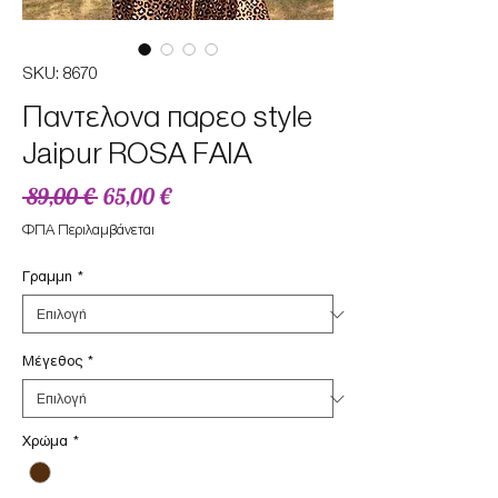
SKU: 8670
Παντελονα παρεο style
Jaipur ROSA FAIA
Κανονική
Τιμή
 89,00 € 
65,00 €
τιμή
Έκπτωσης
ΦΠΑ Περιλαμβάνεται
Γραμμη
*
Μέγεθος
*
Χρώμα
*