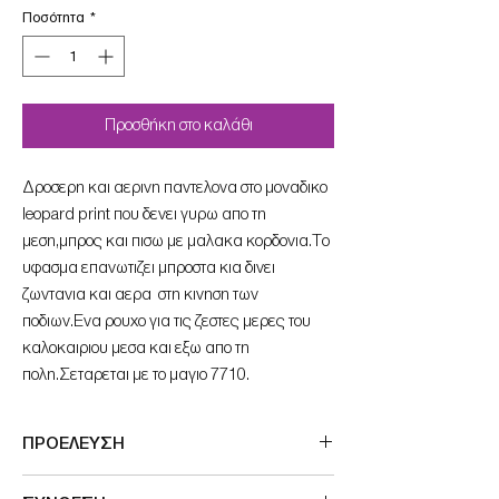
Ποσότητα
*
Προσθήκη στο καλάθι
Δροσερη και αερινη παντελονα στο μοναδικο
leopard print που δενει γυρω απο τη
μεση,μπρος και πισω με μαλακα κορδονια.Το
υφασμα επανωτιζει μπροστα κια δινει
ζωντανια και αερα στη κινηση των
ποδιων.Ενα ρουχο για τις ζεστες μερες του
καλοκαιριου μεσα και εξω απο τη
πολη.Σεταρεται με το μαγιο 7710.
ΠΡΟΕΛΕΥΣΗ
Made in Germany