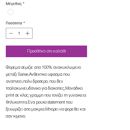
Μέγεθος
*
Ποσότητα
*
Προσθήκη στο καλάθι
Φορεμα σεμιζιε απο 100% ανακυκλωμενο
μεταξι Saree.Ανθεκτικο υφασμα που
αναπνεει,πολυ δροσερο, που δεν
τσαλακωνει,ιδανικο για διακοπες,Μοναδικο
print σε κλος γραμμη που τονιζει τη γυναικεια
θηλυκοτητα.Ενα ρουχο statement που
ξεχωριζει απο μακρια.Μπορει να φορεθει και
σαν κιμονο.