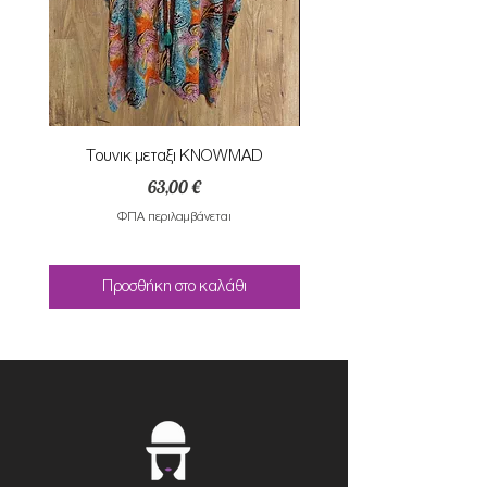
Τουνικ μεταξι KNOWMAD
Mαγιο ολοσωμο style Mar
Τιμή
63,00 €
ΦΠΑ περιλαμβάνεται
Προσθήκη στο καλάθι