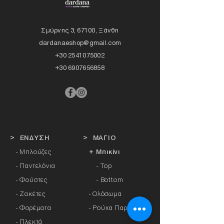
Σμύρνης 3, 67100, Ξάνθη
dardanaeshop@gmail.com
+30 2541075002
+30 6907656858
> ΕΝΔΥΣΗ
> ΜΑΓΙΟ
- Μπλούζες
+ Μπικίνι
- Παντελόνια
- Top
- Φούστες
- Bottom
- Ζακέτες
-
Ολόσωμα
- Φορέματα
- Ρούχα Παραλίας
- Πλεκτά