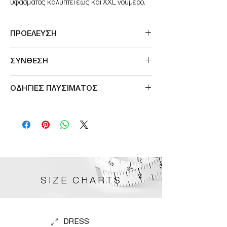
υφασματος καλυπτει εως και XXL νουμερο.
ΠΡΟΕΛΕΥΣΗ
Μade in France
ΣΥΝΘΕΣΗ
100%polyamide
ΟΔΗΓΙΕΣ ΠΛΥΣΙΜΑΤΟΣ
Πλενεται σε κρυο νερο στο πλυντηριο
Σιδερωνεται σε χαμηλη θερμοκρασια
SIZE CHARTS
DRESS