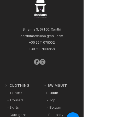
Smyrnis 3, 67100, Xanthi
dardanaeshop@gmail.com
+30 2541075002
+30 6907656858
>
CLOTHING
>
SWIMSUIT
- T-Shirts
+ Bikini
- Trousers
- Top
- Skirts
- Bottom
- Cardigans
-
Full body