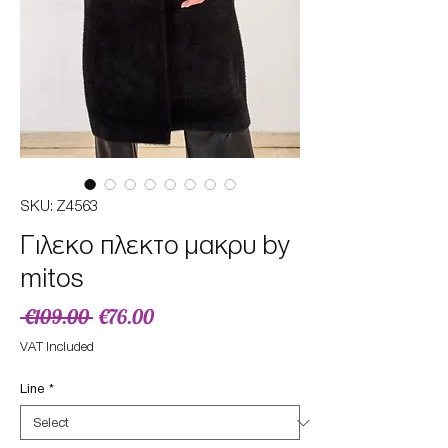
SKU: Z4563
Γιλεκο πλεκτο μακρυ by
mitos
Regular
Sale
 €109.00 
€76.00
Price
Price
VAT Included
Line
*