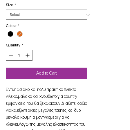
Size
*
Colour
*
Quantity
*
Add to Cart
Eντυπωσιακο και πολυ πρακτικο πλεκτο
γιλεκο,μαλακο και χνουδωτο για country
εμφανισεις που θα ξεχωρισουν.Διαθετει ορθιο
γιακα,εξωτερικες μεγαλες τσεπες και δυο
μεγαλα κουμπια μοντγκομερι για να
κλεινει.Λογω της μεγαλης ελαστικοτητας του