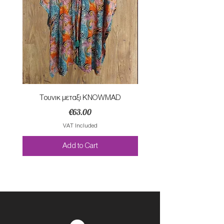
Τουνικ μεταξι KNOWMAD
Mαγιο ολοσωμο style Mar
Price
€63.00
VAT Included
Add to Cart