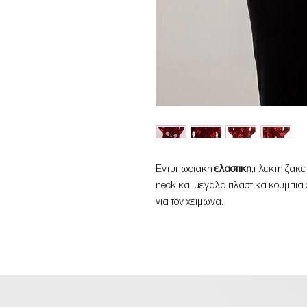
Εντυπωσιακη
ελαστικη
,πλεκτη ζακε
neck και μεγαλα πλαστικα κουμπια 
για τον χειμωνα.