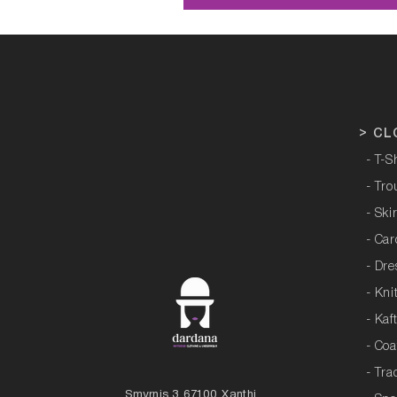
>
CL
- T-S
- Tro
- Ski
- Ca
- Dre
- Kni
- Kaf
- Coa
- Tra
Smyrnis 3, 67100, Xanthi