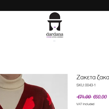
...
Ζακετα ζακα
SKU: 0043-1
Regular
S
 €74.00 
€60.00
Price
P
VAT Included