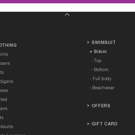
>
SWIMSUIT
OTHING
+ Bikini
hirts
- Top
users
- Bottom
rts
-
Full body
rdigans
- Beachwear
sses
tted
>
OFFERS
tans
ts
>
GIFT CARD
cksuits