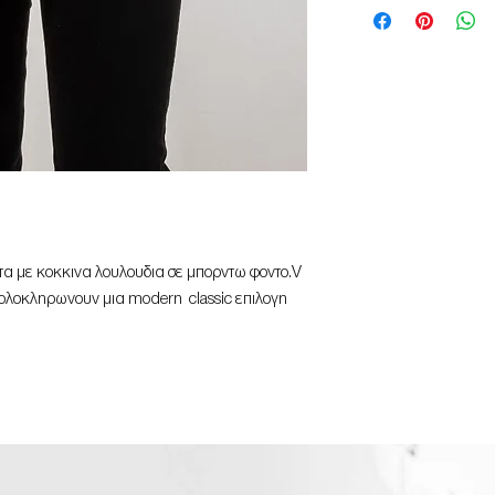
τα με κοκκινα λουλουδια σε μπορντω φοντο.V
ολοκληρωνουν μια modern classic επιλογη