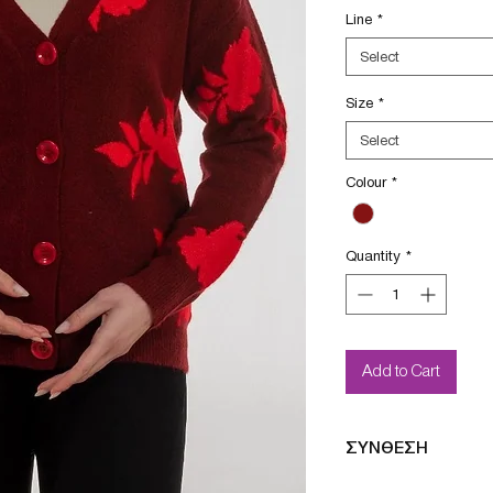
Line
*
Select
Size
*
Select
Colour
*
Quantity
*
Add to Cart
ΣΥΝΘΕΣΗ
68%ACR 24%POL 4%E