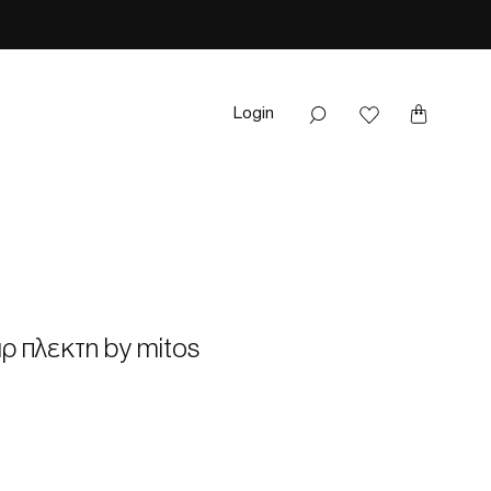
Login
ρ πλεκτη by mitos
ale
rice