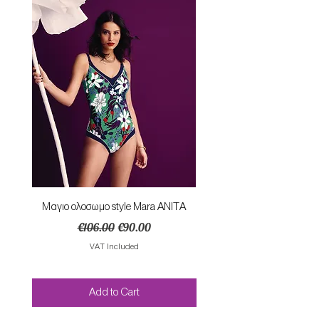
Mαγιο ολοσωμο style Mara ANITA
Φορεμα με κομπο SU
Regular Price
Sale Price
€106.00
€90.00
VAT Included
Add to Cart