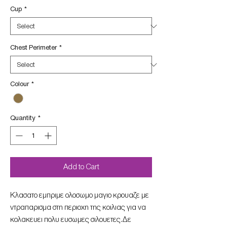
Cup
*
Chest Perimeter
*
Colour
*
Quantity
*
Add to Cart
Kλασατο εμπριμε ολοσωμο μαγιο κρουαζε με
ντραπαρισμα στη περιοχη της κοιλιας για να
κολακευει πολυ ευσωμες σιλουετες.Δε