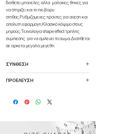
διαθετει μπανελες αλλα μαλακες θηκες για
να στηριζει και το πιο βαρυ
στηθος.Ρυθμιζομενες τιραντες για ανεση και
απολυτη εφαρμογη.Κλασικό κόψιμο στους
μηρούς.Tεχνολογια shape effect τριπλης
συμπιεσης για να σμιλευει το σωμα.Διατιθεται
σε αρκετα μεγαλα μεγεθη.
ΣΥΝΘΕΣΗ
: 80% Polyamide-Nylon, 20% Elastane
ΠΡΟΕΛΕΥΣΗ
Μade in Germany