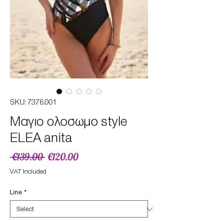
SKU: 7376.001
Μαγιο ολοσωμο style
ELEA anita
Regular
Sale
 €139.00 
€120.00
Price
Price
VAT Included
Line
*