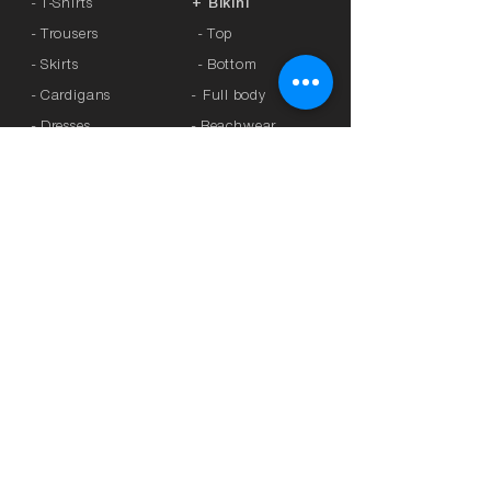
- T-Shirts
+ Bikini
- Trousers
- Top
- Skirts
- Bottom
- Cardigans
-
Full body
- Dresses
- Beachwear
- Knitted
- Kaftans
>
OFFERS
- Coats
- Tracksuits
>
GIFT CARD
- Sports Leggings
- Tights
>
BRANDS
- Accessories
-
Anita
-
Crool
>
UNDERWEAR
-
Miss Crool
- Panties
-
Yellow + Athens
- Bra with Banela
-
Rosa Faia