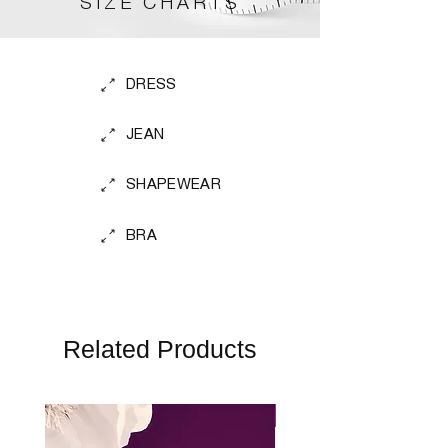
SIZE CHARTS
DRESS
JEAN
SHAPEWEAR
BRA
Related Products
Perfect Fit