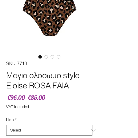
SKU: 7710
Μαγιο ολοσωμο style
Eloise ROSA FAIA
Regular
Sale
 €96.00 
€85.00
Price
Price
VAT Included
Line
*