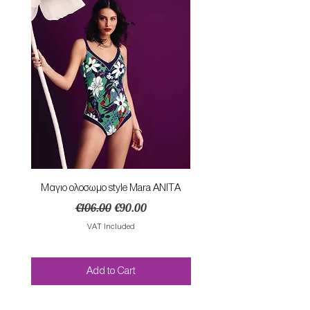
Mαγιο ολοσωμο style Mara ANITA
Φορεμα με κομπο SU
Regular Price
Sale Price
€106.00
€90.00
VAT Included
Add to Cart