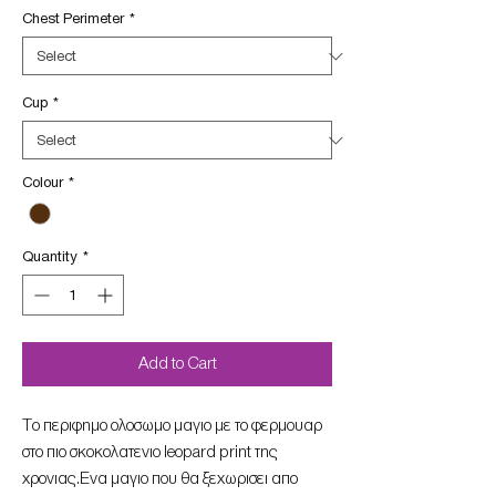
Chest Perimeter
*
Cup
*
Colour
*
Quantity
*
Add to Cart
To περιφημο ολοσωμο μαγιο με το φερμουαρ
στο πιο σκοκολατενιο leopard print της
χρονιας.Ενα μαγιο που θα ξεχωρισει απο