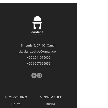
Smyrnis 3, 67100, Xanthi
dardanaeshop@gmail.com
+30 2541075002
+30 6907656858
>
CLOTHING
>
SWIMSUIT
- T-Shirts
+ Bikini