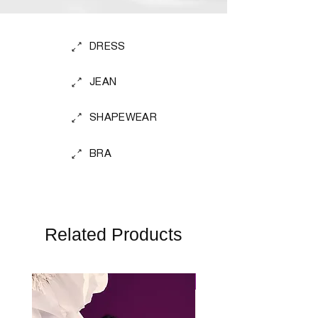
LYCRA® XTRA LIFE fibre
DRESS
JEAN
SHAPEWEAR
BRA
Related Products
Perfect Fit