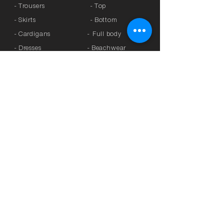
- Trousers
- Top
- Skirts
- Bottom
- Cardigans
-
Full body
- Dresses
- Beachwear
- Knitted
- Kaftans
>
OFFERS
- Coats
- Tracksuits
>
GIFT CARD
- Sports Leggings
- Tights
>
BRANDS
- Accessories
-
Anita
-
Crool
>
UNDERWEAR
-
Miss Crool
- Panties
-
Yellow + Athens
- Bra with Banela
-
Rosa Faia
- Athletic bra
-
Platinum