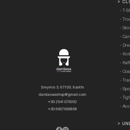
>
CL
- T-S
- Tro
- Ski
- Ca
- Dre
- Kni
- Kaf
- Coa
- Tra
Smyrnis 3, 67100, Xanthi
- Sp
dardanaeshop@gmail.com
- Tig
+30 2541075002
- Acc
+30 6907656858
>
UN