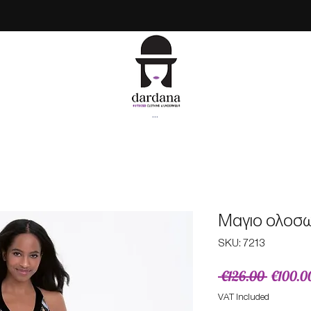
...
Μαγιο ολοσω
SKU: 7213
Regular
 €126.00 
€100.0
Price
VAT Included