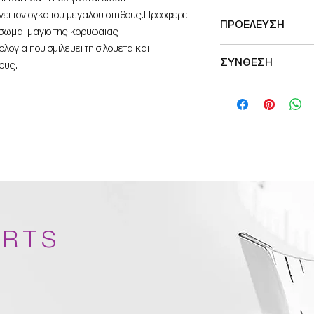
νει τον ογκο του μεγαλου στηθους.Προσφερει
ΠΡΟΕΛΕΥΣΗ
λοσωμα μαγιο της κορυφαιας
ολογια που σμιλευει τη σιλουετα και
Made in Germany
ΣΥΝΘΕΣΗ
ους.
80% Polyamid
20% Elastan
ARTS