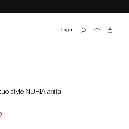
Login
μο style NURIA anita
Sale
0
Price