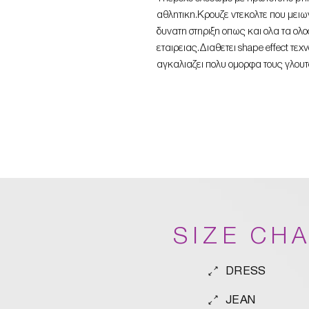
αθλητικη.Κρουζε ντεκολτε που μειω
δυνατη στηριξη οπως και ολα τα ο
εταιρειας.Διαθετει shape effect τεχν
αγκαλιαζει πολυ ομορφα τους γλουτ
SIZE CH
DRESS
JEAN