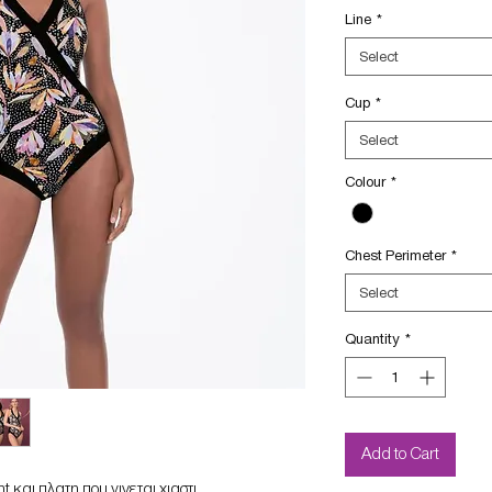
Line
*
Select
Cup
*
Select
Colour
*
Chest Perimeter
*
Select
Quantity
*
Add to Cart
 και πλατη που γινεται χιαστι