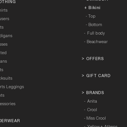
OTHING
+ Bikini
hirts
- Top
users
- Bottom
rts
-
Full body
rdigans
- Beachwear
sses
tted
>
OFFERS
tans
ts
>
GIFT CARD
cksuits
orts Leggings
>
BRANDS
hts
-
Anita
essories
-
Crool
-
Miss Crool
DERWEAR