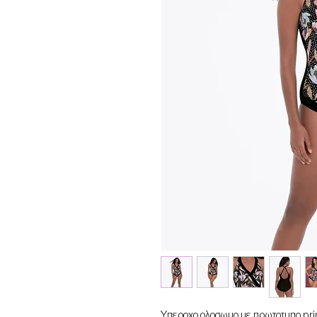
Υπεροχο ολοσωμο με πρωτοτυπο print