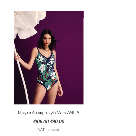
Perfect Fit
Mαγιο ολοσωμο style Mara ANITA
Φορεμα με κομπο SU
Regular Price
Sale Price
€106.00
€90.00
VAT Included