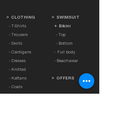
>
CLOTHING
>
SWIMSUIT
- T-Shirts
+ Bikini
- Trousers
- Top
- Skirts
- Bottom
- Cardigans
-
Full body
- Dresses
- Beachwear
- Knitted
- Kaftans
>
OFFERS
- Coats
- Tracksuits
>
GIFT CARD
- Sports Leggings
- Tights
>
BRANDS
- Accessories
-
Anita
-
Crool
>
UNDERWEAR
-
Miss Crool