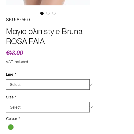
SKU: 8756-0
Μαγιο σλιπ style Bruna
ROSA FAIA
Price
€43.00
VAT Included
Line
*
Size
*
Colour
*