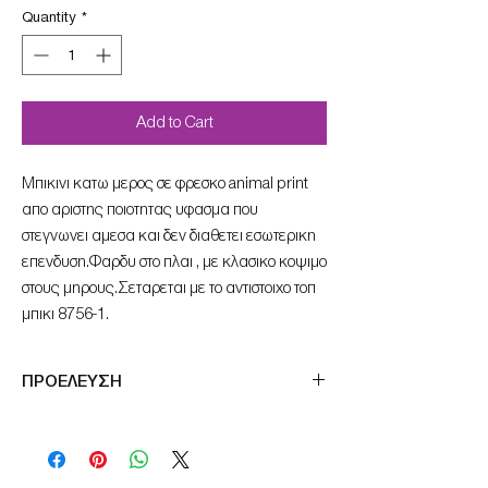
Quantity
*
Add to Cart
Μπικινι κατω μερος σε φρεσκο animal print
απο αριστης ποιοτητας υφασμα που
στεγνωνει αμεσα και δεν διαθετει εσωτερικη
επενδυση.Φαρδυ στο πλαι , με κλασικο κοψιμο
στους μηρους.Σεταρεται με το αντιστοιχο τοπ
μπικι 8756-1.
ΠΡΟΕΛΕΥΣΗ
Μade in Germany