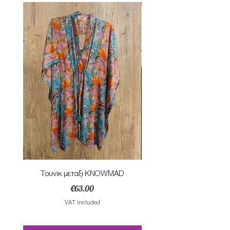
Τουνικ μεταξι KNOWMAD
Mαγιο ολοσωμο style Mar
Price
€63.00
VAT Included