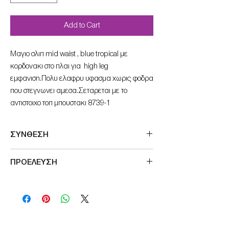
Add to Cart
Mαγιο σλιπ mid waist , blue tropical με
κορδονακι στο πλαι για high leg
εμφανιση.Πολυ ελαφρυ υφασμα χωρις φοδρα
που στεγνωνει αμεσα.Σεταρεται με το
αντιστοιχο τοπ μπουστακι 8739-1
ΣΥΝΘΕΣΗ
Outer fabric
ΠΡΟΕΛΕΥΣΗ
81% Nylon
19% Elastane
Made in Germany
lining
93% Nylon
7% Elastane
Hand Wash