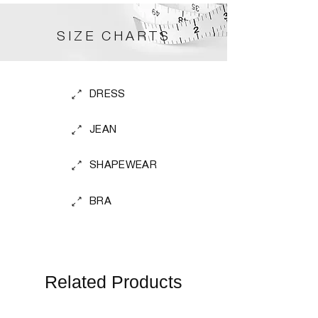
Do not bleach
Do not tumble dry
Do not iron
SIZE CHARTS
No dry cleaning
DRESS
JEAN
SHAPEWEAR
BRA
Related Products