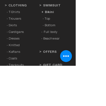
>
CLOTHING
>
SWIMSUIT
- T-Shirts
+ Bikini
- Trousers
- Top
- Skirts
- Bottom
- Cardigans
-
Full body
- Dresses
- Beachwear
- Knitted
- Kaftans
>
OFFERS
- Coats
- Tracksuits
>
GIFT CARD
- Sports Leggings
- Tights
>
BRANDS
- Accessories
-
Anita
-
Crool
>
UNDERWEAR
-
Miss Crool
- Panties
-
Yellow + Athens