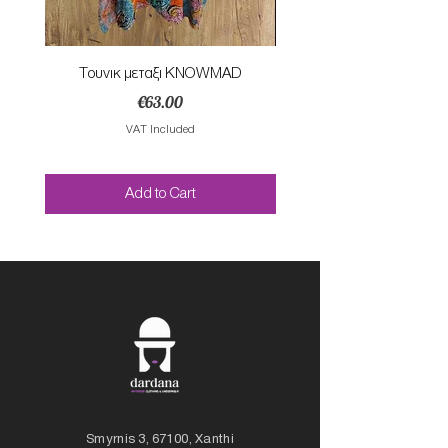
Τουνικ μεταξι KNOWMAD
Mαγιο ολοσωμο style Mar
Price
€63.00
VAT Included
Add to Cart
Smyrnis 3, 67100, Xanthi