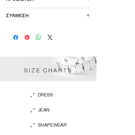
Made in Germany
ΣΥΝΘΕΣΗ
Outer fabric
80% Nylon
20% Elastane
cup
52% Polyurethan
48% Polyester
SIZE CHARTS
lining
79% Nylon
21% Elastane
Hand Wash
DRESS
Do not bleach
Do not tumble dry
Do not iron
JEAN
No dry cleaning
LYCRA® XTRA LIFE fibre
SHAPEWEAR