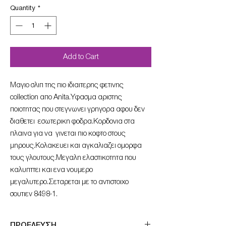
Quantity
*
Add to Cart
Μαγιο σλιπ της πιο ιδιαιτερης φετινης
collection απο Anita.Υφασμα αριστης
ποιοτητας που στεγνωνει γρηγορα αφου δεν
διαθετει εσωτερικη φοδρα.Κορδονια στα
πλαινα για να γινεται πιο κοφτο στους
μηρους.Κολακευει και αγκαλιαζει ομορφα
τους γλουτους.Μεγαλη ελαστικοτητα που
καλυπττει και ενα νουμερο
μεγαλυτερο.Σεταρεται με το αντιστοιχο
σουτιεν 8498-1.
ΠΡΟΕΛΕΥΣΗ