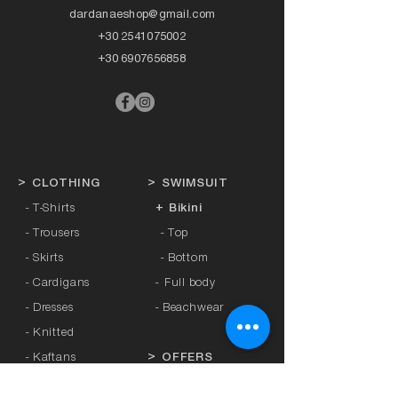
dardanaeshop@gmail.com
+30 2541075002
+30 6907656858
>
CLOTHING
>
SWIMSUIT
- T-Shirts
+ Bikini
- Trousers
- Top
- Skirts
- Bottom
- Cardigans
-
Full body
- Dresses
- Beachwear
- Knitted
- Kaftans
>
OFFERS
- Coats