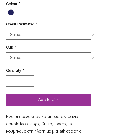
Colour
*
Chest Perimeter
*
Cup
*
Quantity
*
Add to Cart
Eνα υπεροχο νεανικο μπουστακι μαγιο
double face χωρις θηκες, ραφες και
κουμπωμα στη πλατη με μια athletic chic