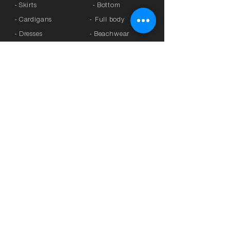
- Skirts
- Bottom
- Cardigans
-
Full body
- Dresses
- Beachwear
- Knitted
- Kaftans
>
OFFERS
- Coats
- Tracksuits
>
GIFT CARD
- Sports Leggings
- Tights
>
BRANDS
- Accessories
-
Anita
-
Crool
>
UNDERWEAR
-
Miss Crool
- Panties
-
Yellow + Athens
- Bra with Banela
-
Rosa Faia
- Athletic bra
-
Platinum
-
Breastfeeding
-
Lanuit