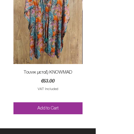
Τουνικ μεταξι KNOWMAD
Mαγιο ολοσωμο style Mar
Price
€63.00
VAT Included
Add to Cart