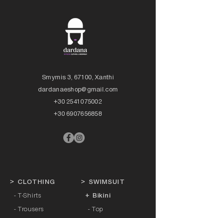
Smyrnis 3, 67100, Xanthi
dardanaeshop@gmail.com
+30 2541075002
+30 6907656858
>
CLOTHING
>
SWIMSUIT
- T-Shirts
+ Bikini
- Trousers
- Top