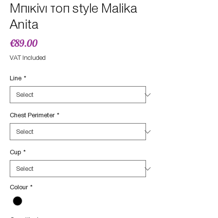
Μπικiνι τοπ style Malika
Anita
Price
€89.00
VAT Included
Line
*
Chest Perimeter
*
Cup
*
Colour
*