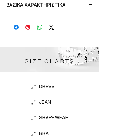
Μade in Germany
ΒΑΣΙΚΑ ΧΑΡΑΚΤΗΡΙΣΤΙΚΑ
Ρυθμιζομενες τιραντες
Λεπτη πλατη
Υφασμα ανθεκτικο στον ηλιο
Τιραντα laser cut
Mαλακο λαστιχο κατω απο το στηθος
SIZE CHARTS
DRESS
JEAN
SHAPEWEAR
BRA