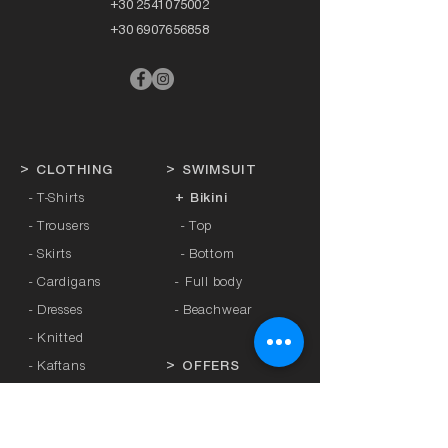
+30 2541075002
+30 6907656858
>
CLOTHING
>
SWIMSUIT
- T-Shirts
+ Bikini
- Trousers
- Top
- Skirts
- Bottom
- Cardigans
-
Full body
- Dresses
- Beachwear
- Knitted
- Kaftans
>
OFFERS
- Coats
- Tracksuits
>
GIFT CARD