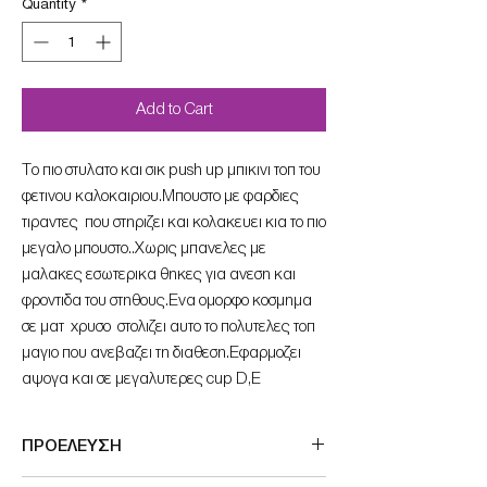
Quantity
*
Add to Cart
To πιο στυλατο και σικ push up μπικινι τοπ του
φετινου καλοκαιριου.Μπουστο με φαρδιες
τιραντες που στηριζει και κολακευει κια το πιο
μεγαλο μπουστο..Χωρις μπανελες με
μαλακες εσωτερικα θηκες για ανεση και
φροντιδα του στηθους.Eνα ομορφο κοσμημα
σε ματ χρυσο στολιζει αυτο το πολυτελες τοπ
μαγιο που ανεβαζει τη διαθεση.Εφαρμοζει
αψογα και σε μεγαλυτερες cup D,E
ΠΡΟΕΛΕΥΣΗ