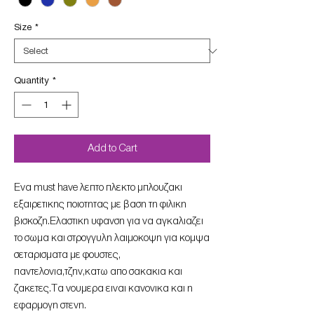
Size
*
Quantity
*
Add to Cart
Eνα must have λεπτο πλεκτο μπλουζακι
εξαιρετικης ποιοτητας με βαση τη φιλικη
βισκοζη.Ελαστικη υφανση για να αγκαλιαζει
το σωμα και στρογγυλη λαιμοκοψη για κομψα
σεταρισματα με φουστες,
παντελονια,τζην,κατω απο σακακια και
ζακετες.Τα νουμερα ειναι κανονικα και η
εφαρμογη στενη.