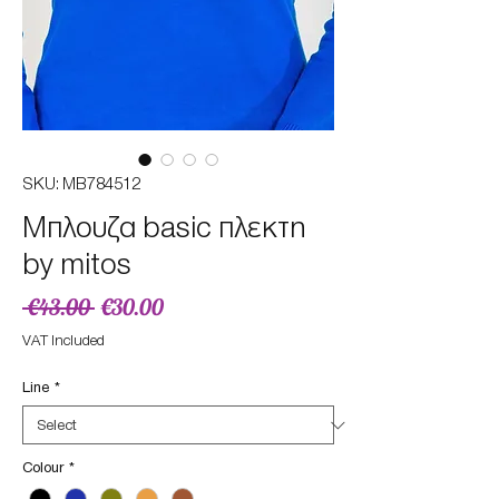
SKU: MB784512
Μπλουζα basic πλεκτη
by mitos
Regular
Sale
 €43.00 
€30.00
Price
Price
VAT Included
Line
*
Colour
*