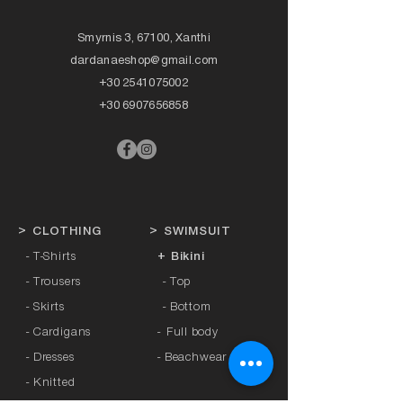
Smyrnis 3, 67100, Xanthi
dardanaeshop@gmail.com
+30 2541075002
+30 6907656858
>
CLOTHING
>
SWIMSUIT
- T-Shirts
+ Bikini
- Trousers
- Top
- Skirts
- Bottom
- Cardigans
-
Full body
- Dresses
- Beachwear
- Knitted