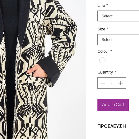
Line
*
Select
Size
*
Select
Colour
*
Quantity
*
Add to Cart
ΠΡΟΕΛΕΥΣΗ
Μade in France