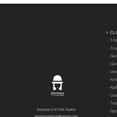
>
CL
- T-S
- Tro
- Ski
- Ca
- Dre
- Kni
- Kaf
- Coa
- Tra
Smyrnis 3, 67100, Xanthi
- Sp
dardanaeshop@gmail.com