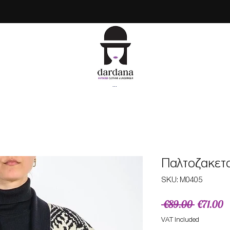
...
Παλτοζακετα
SKU: M0405
Regular
S
 €89.00 
€71.00
Price
P
VAT Included