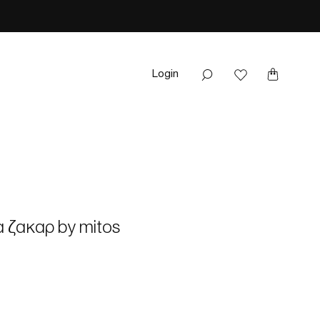
Login
 ζακαρ by mitos
ale
rice