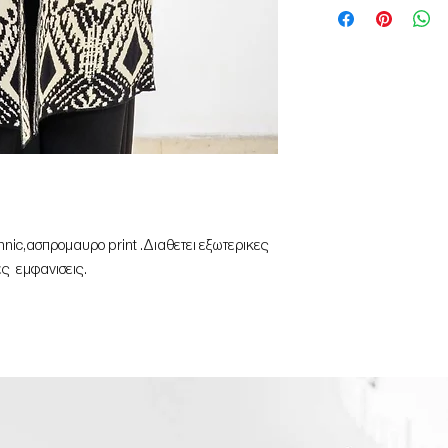
hnic,ασπρομαυρο print .Διαθετει εξωτερικες
τες εμφανισεις.