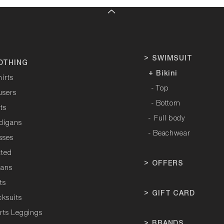
>
SWIMSUIT
OTHING
+ Bikini
hirts
- Top
users
- Bottom
rts
-
Full body
rdigans
- Beachwear
sses
tted
>
OFFERS
tans
ts
>
GIFT CARD
cksuits
orts Leggings
>
BRANDS