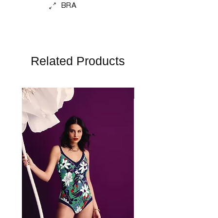
BRA
Related Products
Perfect Fit