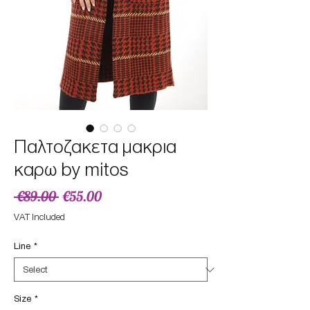
Παλτοζακετα μακρια
καρω by mitos
Regular
Sale
 €89.00 
€55.00
Price
Price
VAT Included
Line
*
Size
*