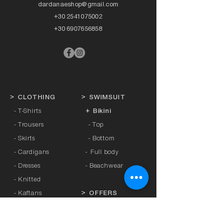
dardanaeshop@gmail.com
+30 2541075002
+30 6907656858
>
CLOTHING
>
SWIMSUIT
- T-Shirts
+ Bikini
- Trousers
- Top
- Skirts
- Bottom
- Cardigans
-
Full body
- Dresses
- Beachwear
- Knitted
- Kaftans
>
OFFERS
- Coats