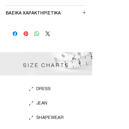
55%pol 20%acr 20%pl 5%wool
ΒΑΣΙΚΑ ΧΑΡΑΚΤΗΡΙΣΤΙΚΑ
ελαστικη πλέξη
εξωτερικες τσεπες
μηκος εως το γονατο
SIZE CHARTS
DRESS
JEAN
SHAPEWEAR