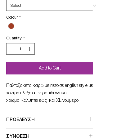
Colour
*
Quantity
*
Add to Cart
Παλτοζακετα καρω με πετο σε english style με
χοντρη πλεξη σε κεραμιδι γλυκο
χρωμα.Καλυπτει εως και XL νουμερο.
ΠΡΟΕΛΕΥΣΗ
Made in France
ΣΥΝΘΕΣΗ