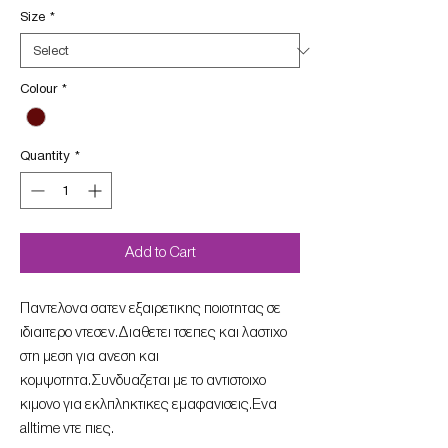
Size
*
Colour
*
Quantity
*
Add to Cart
Παντελονα σατεν εξαιρετικης ποιοτητας σε
ιδιαιτερο ντεσεν.Διαθετει τσεπες και λαστιχο
στη μεση για ανεση και
κομψοτητα.Συνδυαζεται με το αντιστοιχο
κιμονο για εκλπληκτικες εμαφανισεις.Ενα
alltime ντε πιες.