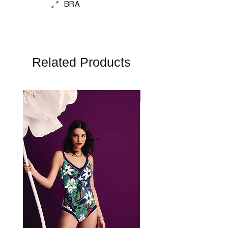
BRA
Related Products
Perfect Fit