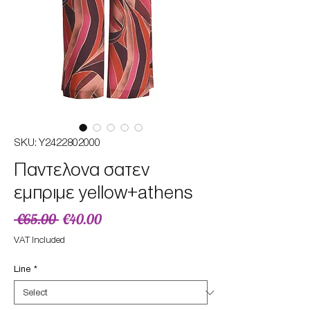
SKU: Y2422802000
Παντελονα σατεν
εμπριμε yellow+athens
Regular
Sale
 €65.00 
€40.00
Price
Price
VAT Included
Line
*