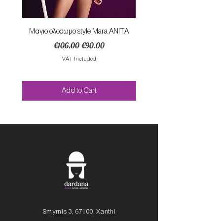
Mαγιο ολοσωμο style Mara ANITA
Φορεμα με κομπο SU
Regular Price
Sale Price
€106.00
€90.00
VAT Included
Add to Cart
Smyrnis 3, 67100, Xanthi