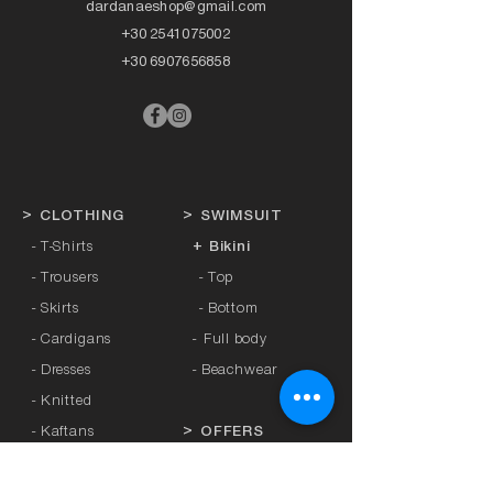
dardanaeshop@gmail.com
+30 2541075002
+30 6907656858
>
CLOTHING
>
SWIMSUIT
- T-Shirts
+ Bikini
- Trousers
- Top
- Skirts
- Bottom
- Cardigans
-
Full body
- Dresses
- Beachwear
- Knitted
- Kaftans
>
OFFERS
- Coats
- Tracksuits
>
GIFT CARD