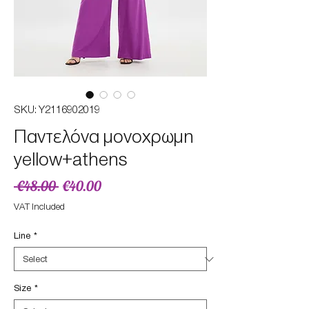
SKU: Υ2116902019
Παντελόνα μονοχρωμη
yellow+athens
Regular
Sale
 €48.00 
€40.00
Price
Price
VAT Included
Line
*
Size
*