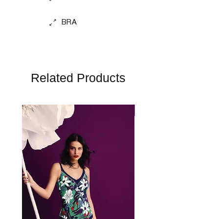
BRA
Related Products
Perfect Fit