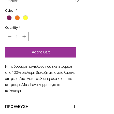
Colour
*
Quantity
*
Add to Cart
Η πιο δροσερη παντελονα που εχετε φορεσει
απο 100% σταθερη βισκοζη με ανετο λαστιχο
στη μεση.Διατιθεται σε 3 υπεροχα χρωματα
και μαυρο.Μust have κομματι για το
καλοκαιρι.
ΠΡΟΕΛΕΥΣΗ