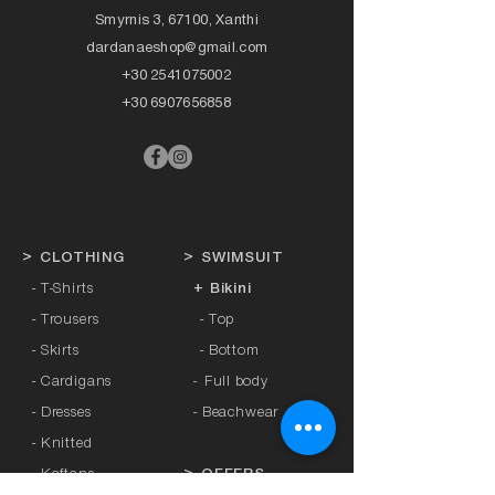
Smyrnis 3, 67100, Xanthi
dardanaeshop@gmail.com
+30 2541075002
+30 6907656858
>
CLOTHING
>
SWIMSUIT
- T-Shirts
+ Bikini
- Trousers
- Top
- Skirts
- Bottom
- Cardigans
-
Full body
- Dresses
- Beachwear
- Knitted
- Kaftans
>
OFFERS