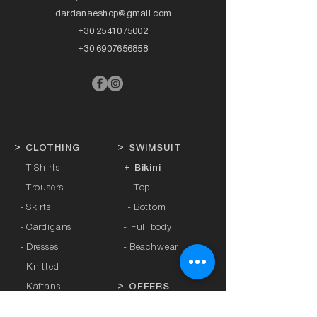
dardanaeshop@gmail.com
+30 2541075002
+30 6907656858
>
CLOTHING
>
SWIMSUIT
- T-Shirts
+ Bikini
- Trousers
- Top
- Skirts
- Bottom
- Cardigans
-
Full body
- Dresses
- Beachwear
- Knitted
- Kaftans
>
OFFERS
- Coats