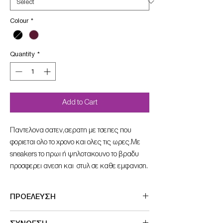
Colour
*
Quantity
*
Add to Cart
Παντελονα σατεν,αερατη με τσεπες που
φοριεται ολο το χρονο και ολες τις ωρες.Με
sneakers το πρωι ή ψηλοτακουνο το βραδυ
προσφερει ανεση και στυλ σε καθε εμφανιση.
ΠΡΟΕΛΕΥΣΗ
Made in Greece