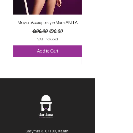
Mαγιο ολοσωμο style Mara ANITA
Φορεμα με κομπο SU
Regular Price
Sale Price
€106.00
€90.00
VAT Included
Add to Cart
Smyrnis 3, 67100, Xanthi