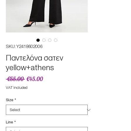
SKU: Y2418602006
Παντελόνα σατεν
yellow+athens
Regular
Sale
 €55.00 
€45.00
Price
Price
VAT Included
Size
*
Line
*