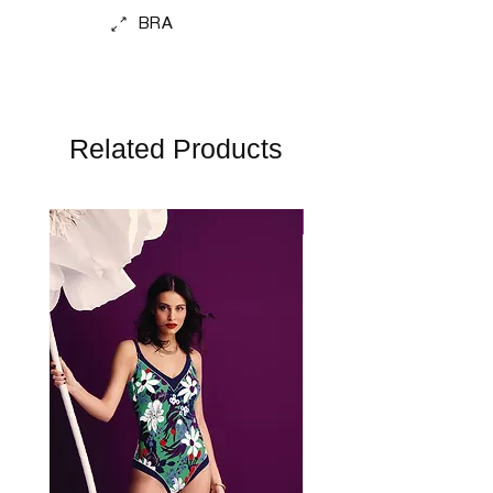
BRA
Related Products
Perfect Fit