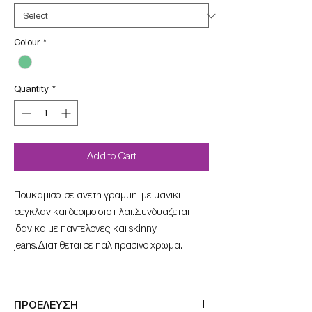
Colour
*
Quantity
*
Add to Cart
Πουκαμισο σε ανετη γραμμη με μανικι
ρεγκλαν και δεσιμο στο πλαι.Συνδυαζεται
ιδανικα με παντελονες και skinny
jeans.Διατιθεται σε παλ πρασινο χρωμα.
ΠΡΟΕΛΕΥΣΗ