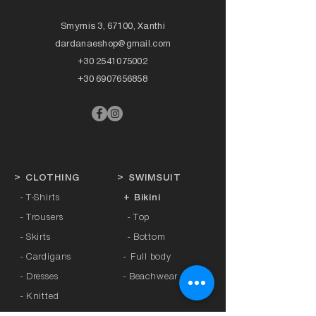
Smyrnis 3, 67100, Xanthi
dardanaeshop@gmail.com
+30 2541075002
+30 6907656858
>
CLOTHING
>
SWIMSUIT
- T-Shirts
+ Bikini
- Trousers
- Top
- Skirts
- Bottom
- Cardigans
-
Full body
- Dresses
- Beachwear
- Knitted
- Kaftans
>
OFFERS