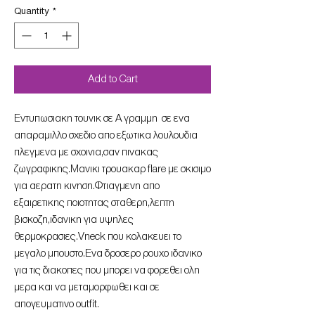
Quantity
*
Add to Cart
Εντυπωσιακη τουνικ σε Α γραμμη σε ενα
απαραμιλλο σχεδιο απο εξωτικα λουλουδια
πλεγμενα με σχοινια,σαν πινακας
ζωγραφικης.Μανικι τρουακαρ flare με σκισιμο
για αερατη κινηση.Φτιαγμενη απο
εξαιρετικης ποιοτητας σταθερη,λεπτη
βισκοζη,ιδανικη για υψηλες
θερμοκρασιες.Vneck που κολακευει το
μεγαλο μπουστο.Ενα δροσερο ρουχο ιδανικο
για τις διακοπες που μπορει να φορεθει ολη
μερα και να μεταμορφωθει και σε
απογευματινο outfit.