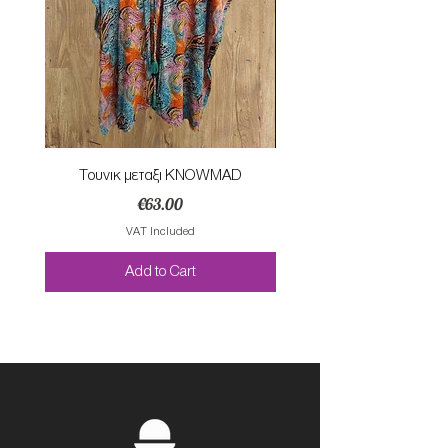
Τουνικ μεταξι KNOWMAD
Mαγιο ολοσωμο style Mar
Price
€63.00
VAT Included
Add to Cart