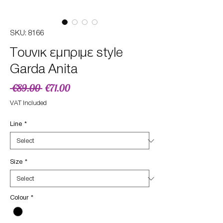
SKU: 8166
Τουνικ εμπριμε style
Garda Anita
Regular
Sale
 €89.00 
€71.00
Price
Price
VAT Included
Line
*
Size
*
Colour
*