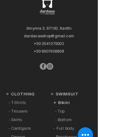
Smyrnis 3, 67100, Xanthi
dardanaeshop@gmail.com
+30 2541075002
+30 6907656858
>
CLOTHING
>
SWIMSUIT
- T-Shirts
+ Bikini
- Trousers
- Top
- Skirts
- Bottom
- Cardigans
-
Full body
- Dresses
- Beachwear