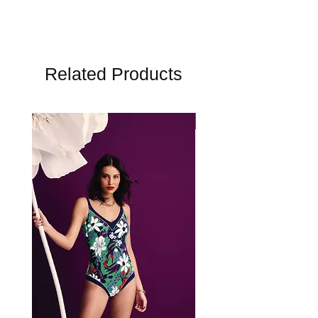
Related Products
Perfect Fit