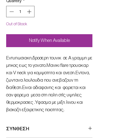
Quantity
*
Out of Stock
Notify When Available
Εντυπωσιακη,δροσερη τουνικ σε Α γραμμη με
μηκος εως το γονατο.Μανικι flare τρουακαρ
και V neck για κομψοτητα και ανεση.Εντονα,
ζωντανα λουλουδια που ανεβαζουν τη
διαθεση.Ειναι αδιαφανης και φοριεται και
σαν φορεμα μεσα στη πολη στIς υψηλες
θερμοκρασιες .Υφασμα με μιξη λινου και
βισκοζη εξαιρετικης ποιοτητας.
ΣΥΝΘΕΣΗ