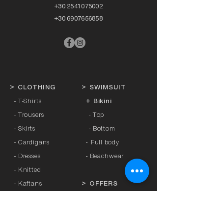
+30 2541075002
+30 6907656858
>
CLOTHING
>
SWIMSUIT
- T-Shirts
+ Bikini
- Trousers
- Top
- Skirts
- Bottom
- Cardigans
-
Full body
- Dresses
- Beachwear
- Knitted
- Kaftans
>
OFFERS
- Coats
- Tracksuits
>
GIFT CARD