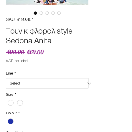
SKU: 8180.401
Τουνικ φλοραλ style
Sedona Anita
Regular
Sale
 €99.00 
€69.00
Price
Price
VAT Included
Line
*
Size
*
Colour
*