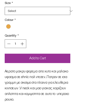
Size
*
Colour
*
Quantity
*
Add to Cart
Aερατο μακρυ φορεμα απο χυτο και μαλακο
υφασμα σε ehnic παλ ντεσεν..Πατρον σε ισια
γραμμη με σκισιμο στα πλαινα για ελευθερια
κινησεων .V neck και μαο γιακας χαριζουν
απλοτητα και κομψοτητα σε αυτο το υπεροχο
ρουχο.