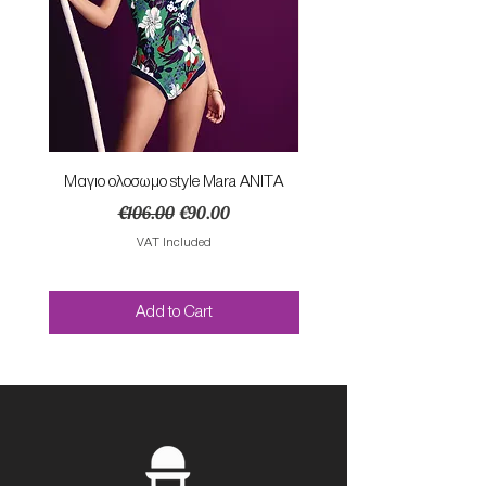
Mαγιο ολοσωμο style Mara ANITA
Φορεμα με κομπο SU
Regular Price
Sale Price
€106.00
€90.00
VAT Included
Add to Cart