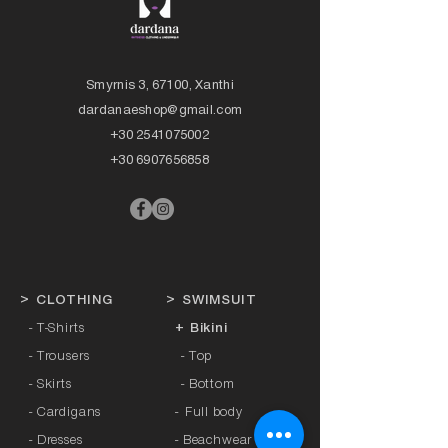
Smyrnis 3, 67100, Xanthi
dardanaeshop@gmail.com
+30 2541075002
+30 6907656858
>
CLOTHING
>
SWIMSUIT
- T-Shirts
+ Bikini
- Trousers
- Top
- Skirts
- Bottom
- Cardigans
-
Full body
- Dresses
- Beachwear