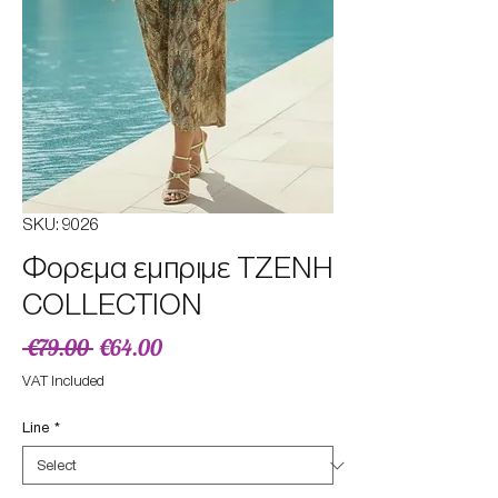
SKU: 9026
Φορεμα εμπριμε TZENH
COLLECTION
Regular
Sale
 €79.00 
€64.00
Price
Price
VAT Included
Line
*