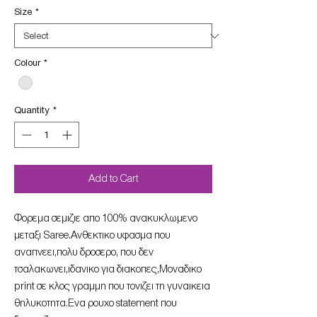
Size
*
Colour
*
Quantity
*
Add to Cart
Φορεμα σεμιζιε απο 100% ανακυκλωμενο
μεταξι Saree.Ανθεκτικο υφασμα που
αναπνεει,πολυ δροσερο, που δεν
τσαλακωνει,ιδανικο για διακοπες,Μοναδικο
print σε κλος γραμμη που τονιζει τη γυναικεια
θηλυκοτητα.Ενα ρουχο statement που