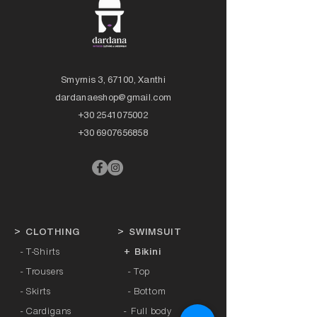
Smyrnis 3, 67100, Xanthi
dardanaeshop@gmail.com
+30 2541075002
+30 6907656858
>
CLOTHING
>
SWIMSUIT
- T-Shirts
+ Bikini
- Trousers
- Top
- Skirts
- Bottom
- Cardigans
-
Full body