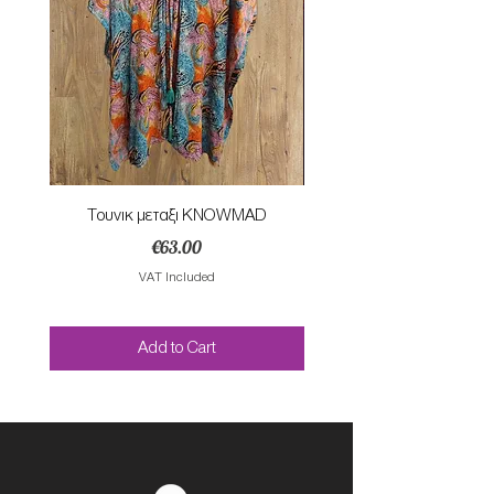
Τουνικ μεταξι KNOWMAD
Mαγιο ολοσωμο style Mar
Price
€63.00
VAT Included
Add to Cart