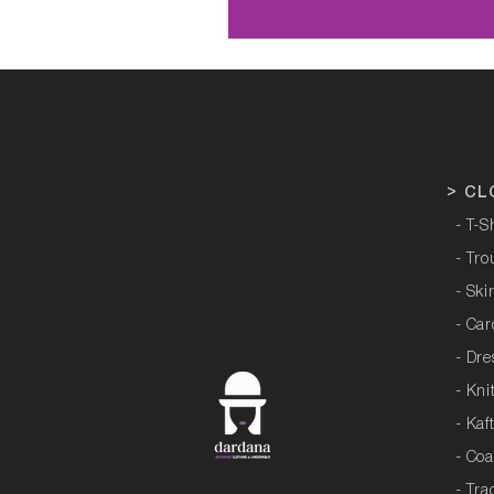
>
CL
- T-S
- Tro
- Ski
- Ca
- Dre
- Kni
- Kaf
- Coa
- Tra