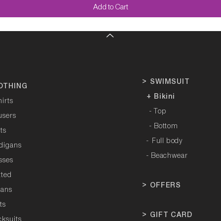
Add to Cart
>
SWIMSUIT
OTHING
+ Bikini
hirts
- Top
users
- Bottom
rts
-
Full body
rdigans
- Beachwear
sses
tted
>
OFFERS
tans
ts
>
GIFT CARD
cksuits