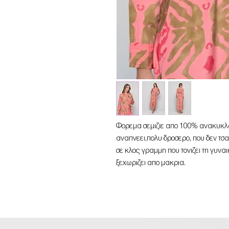
Φορεμα σεμιζιε απο 100% ανακυκλω
αναπνεει,πολυ δροσερο, που δεν τσα
σε κλος γραμμη που τονιζει τη γυνα
ξεχωριζει απο μακρια.