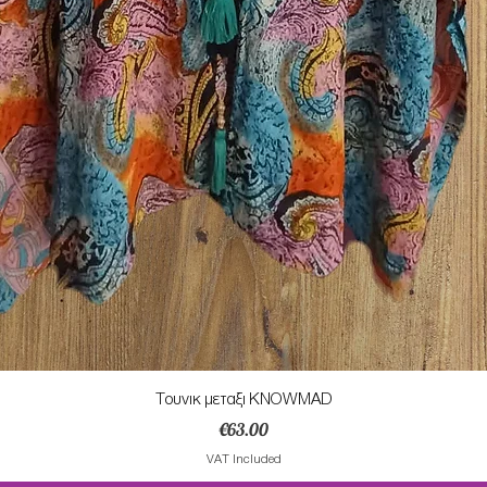
Τουνικ μεταξι KNOWMAD
Price
€63.00
VAT Included