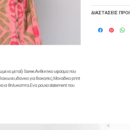
Made in India
ΔΙΑΣΤΑΣΕΙΣ ΠΡΟ
SIZE
S/M
L/XL
μενο μεταξι Saree.Ανθεκτικο υφασμα που
λακωνει,ιδανικο για διακοπες,Μοναδικο print
ικεια θηλυκοτητα.Ενα ρουχο statement που