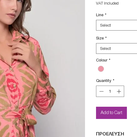
VAT Included
Line
*
Select
Size
*
Select
Colour
*
Quantity
*
Add to Cart
ΠΡΟΕΛΕΥΣΗ