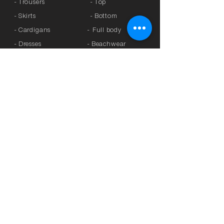
- Trousers
- Top
- Skirts
- Bottom
- Cardigans
-
Full body
- Dresses
- Beachwear
- Knitted
- Kaftans
>
OFFERS
- Coats
- Tracksuits
>
GIFT CARD
- Sports Leggings
- Tights
>
BRANDS
- Accessories
-
Anita
-
Crool
>
UNDERWEAR
-
Miss Crool
- Panties
-
Yellow + Athens
- Bra with Banela
-
Rosa Faia
- Athletic bra
-
Platinum