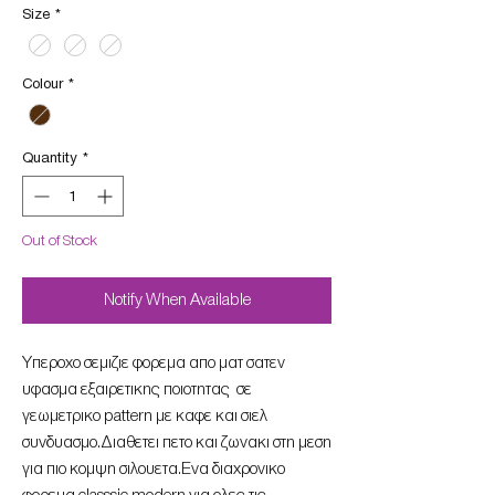
Size
*
Colour
*
Quantity
*
Out of Stock
Notify When Available
Υπεροχο σεμιζιε φορεμα απο ματ σατεν
υφασμα εξαιρετικης ποιοτητας σε
γεωμετρικο pattern με καφε και σιελ
συνδυασμο.Διαθετει πετο και ζωνακι στη μεση
για πιο κομψη σιλουετα.Ενα διαχρονικο