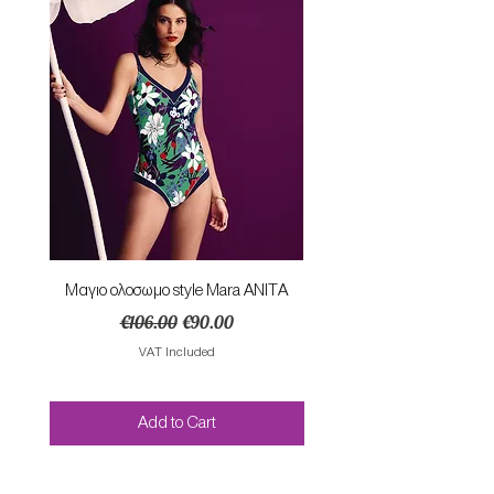
Mαγιο ολοσωμο style Mara ANITA
Φορεμα με κομπο SU
Regular Price
Sale Price
€106.00
€90.00
VAT Included
Add to Cart