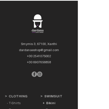
Smyrnis 3, 67100, Xanthi
dardanaeshop@gmail.com
+30 2541075002
+30 6907656858
>
CLOTHING
>
SWIMSUIT
- T-Shirts
+ Bikini