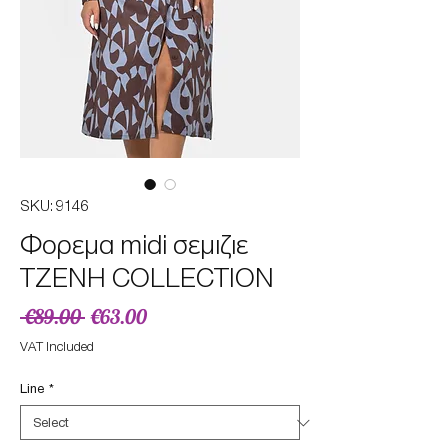
SKU: 9146
Φορεμα midi σεμιζιε
TZENH COLLECTION
Regular
Sale
 €89.00 
€63.00
Price
Price
VAT Included
Line
*