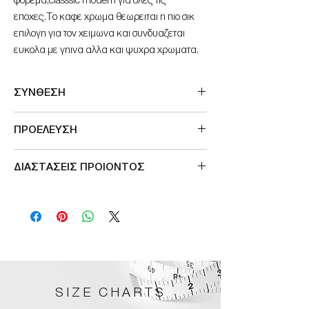
φορεμα,classsic modern για ολες τις
εποχες.Το καφε χρωμα θεωρειται η πιο σικ
επιλογη για τον χειμωνα και συνδυαζεται
ευκολα με γηινα αλλα και ψυχρα χρωματα.
ΣΥΝΘΕΣΗ
96%POL 4%SP
ΠΡΟΕΛΕΥΣΗ
Μade in Greece
ΔΙΑΣΤΑΣΕΙΣ ΠΡΟΙΟΝΤΟΣ
SIZE
ΠΕΡΙΜΕΤΡΟΣ ΣΤΗΘΟΥΣ
2
112 cm
3
118 cm
4
124 cm
SIZE CHARTS