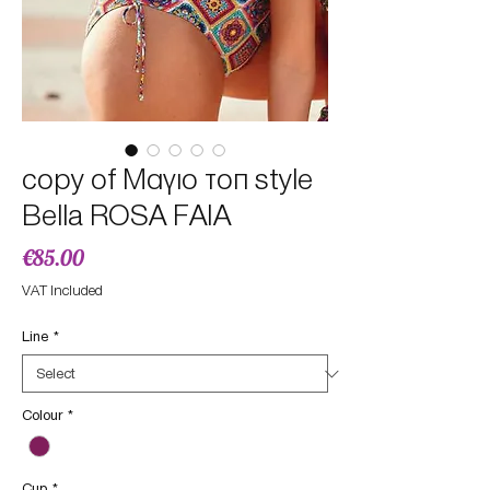
copy of Μαγιο τοπ style
Bella ROSA FAIA
Price
€85.00
VAT Included
Line
*
Colour
*
Cup
*