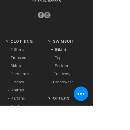
+30 6907656858
>
CLOTHING
>
SWIMSUIT
- T-Shirts
+ Bikini
- Trousers
- Top
- Skirts
- Bottom
- Cardigans
-
Full body
- Dresses
- Beachwear
- Knitted
- Kaftans
>
OFFERS
- Coats
- Tracksuits
>
GIFT CARD
- Sports Leggings