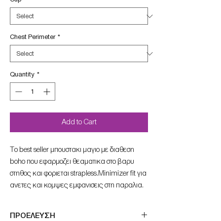
Chest Perimeter
*
Quantity
*
Add to Cart
To best seller μπουστακι μαγιο με διαθεση
boho που εφαρμοζει θεαματικα στο βαρυ
στηθος και φοριεται strapless.Minimizer fit για
ανετες και κομψες εμφανισεις στη παραλια.
ΠΡΟΕΛΕΥΣΗ