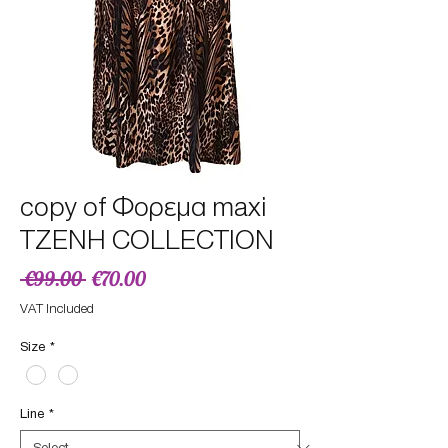
copy of Φορεμα maxi
ΤΖΕΝΗ COLLECTION
Regular
Sale
 €99.00 
€70.00
Price
Price
VAT Included
Size
*
Line
*