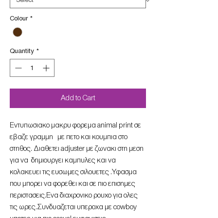
Colour
*
Quantity
*
Add to Cart
Εντυπωσιακο μακρυ φορεμα animal print σε
εβαζε γραμμη με πετο και κουμπια στο
στηθος. Διαθετει adjuster με ζωνακι στη μεση
για να δημιουργει καμπυλες και να
κολακευει τις ευσωμες σιλουετες .Υφασμα
που μπορει να φορεθει και σε πιο επισημες
περιστασεις.Ενα διαχρονικο ρουχο για ολες
τις ωρες.Συνδυαζεται υπεροχα με cowboy