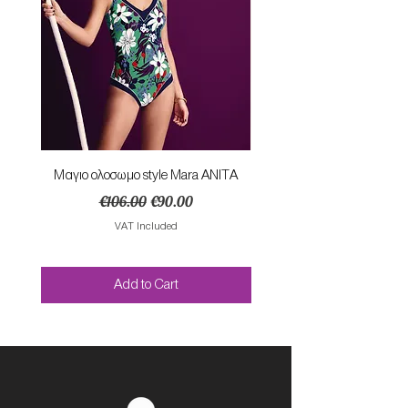
Mαγιο ολοσωμο style Mara ANITA
Φορεμα με κομπο SU
Regular Price
Sale Price
€106.00
€90.00
VAT Included
Add to Cart