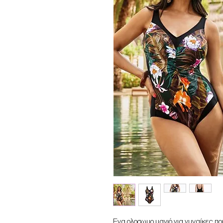
Ενα ολοσωμο μαγιό για γυναίκες πο