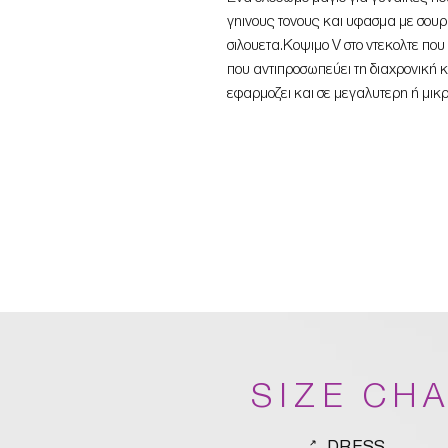
γηινους τονους και υφασμα με σουρα
σιλουετα.Κοψιμο V στο ντεκολτε που
που αντιπροσωπεύει τη διαχρονική κ
εφαρμοζει και σε μεγαλυτερη ή μικ
SIZE CH
DRESS