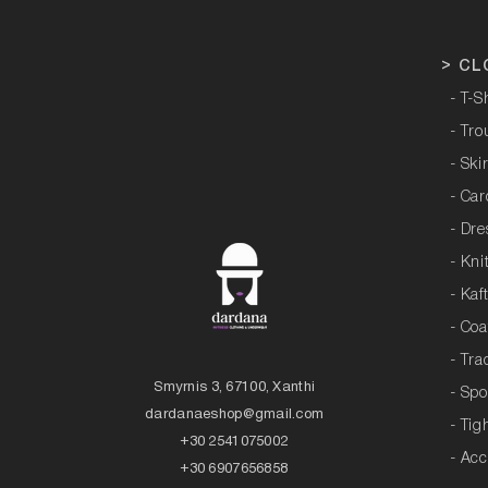
>
CL
- T-S
- Tro
- Ski
- Ca
- Dre
- Kni
- Kaf
- Coa
- Tra
Smyrnis 3, 67100, Xanthi
- Sp
dardanaeshop@gmail.com
- Tig
+30 2541075002
- Acc
+30 6907656858