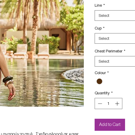
Line
*
Select
Cup
*
Select
Chest Perimeter
*
Select
Colour
*
Quantity
*
Add to Cart
υ αγαπούν το στυλ. .Σχεδιο φλοραλ σε καφε