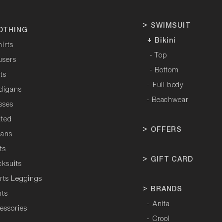
>
SWIMSUIT
OTHING
+ Bikini
hirts
- Top
users
- Bottom
rts
-
Full body
rdigans
- Beachwear
sses
tted
>
OFFERS
tans
ts
>
GIFT CARD
cksuits
orts Leggings
>
BRANDS
hts
-
Anita
essories
-
Crool