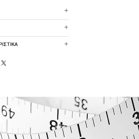
ΡΙΣΤΙΚΑ
ες
ους μηρους
νει γρηγορα
effect
e