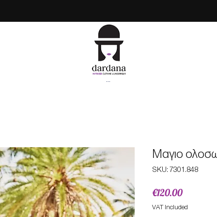
...
Mαγιο ολοσωμ
SKU: 7301.848
Price
€120.00
VAT Included