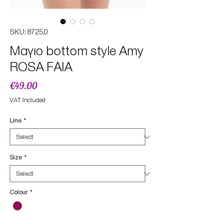
SKU: 8725.0
Mαγιο bottom style Amy
ROSA FAIA
Price
€49.00
VAT Included
Line
*
Size
*
Colour
*