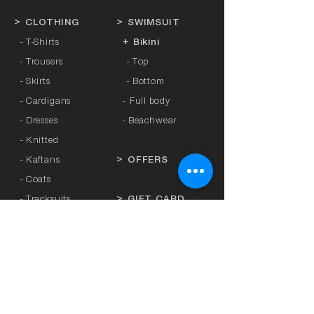
>
CLOTHING
>
SWIMSUIT
- T-Shirts
+ Bikini
- Trousers
- Top
- Skirts
- Bottom
- Cardigans
-
Full body
- Dresses
- Beachwear
- Knitted
- Kaftans
>
OFFERS
- Coats
- Tracksuits
>
GIFT CARD
- Sports Leggings
- Tights
>
BRANDS
- Accessories
-
Anita
-
Crool
>
UNDERWEAR
-
Miss Crool