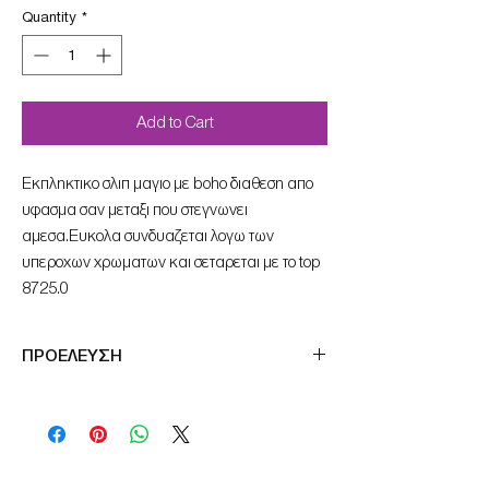
Quantity
*
Add to Cart
Εκπληκτικο σλιπ μαγιο με boho διαθεση απο
υφασμα σαν μεταξι που στεγνωνει
αμεσα.Ευκολα συνδυαζεται λογω των
υπεροχων χρωματων και σεταρεται με το top
8725.0
ΠΡΟΕΛΕΥΣΗ
Made in Germany