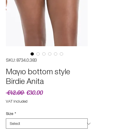
SKU: 8734.0.383
Mαγιο bottom style
Birdie Anita
Regular
Sale
 €42.00 
€30.00
Price
Price
VAT Included
Size
*