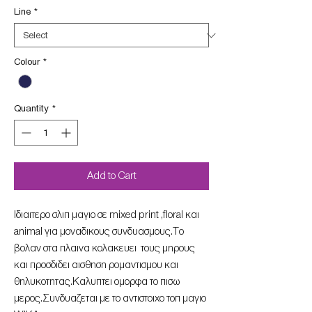
Line
*
Colour
*
Quantity
*
Add to Cart
Iδιαιτερο σλιπ μαγιο σε mixed print ,floral και
animal για μοναδικους συνδυασμους.Το
βολαν στα πλαινα κολακευει τους μηρους
και προσδιδει αισθηση ρομαντισμου και
θηλυκοτητας.Καλυπτει ομορφα το πισω
μερος.Συνδυαζεται με το αντιστοιχο τοπ μαγιο