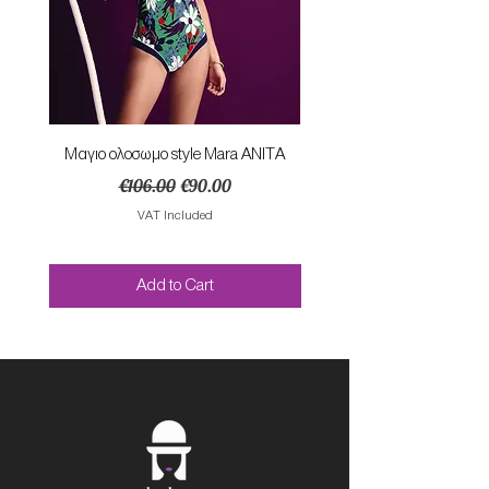
Mαγιο ολοσωμο style Mara ANITA
Φορεμα με κομπο SU
Regular Price
Sale Price
€106.00
€90.00
VAT Included
Add to Cart