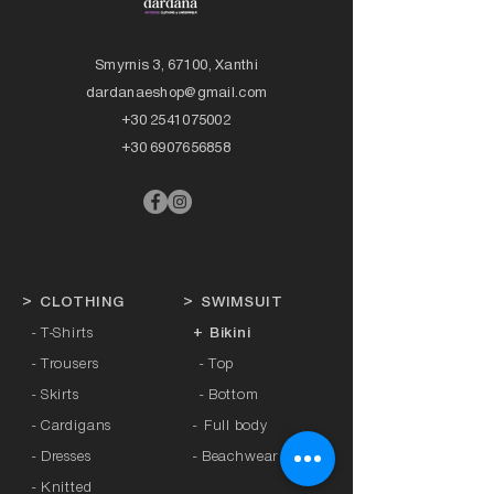
Smyrnis 3, 67100, Xanthi
dardanaeshop@gmail.com
+30 2541075002
+30 6907656858
>
CLOTHING
>
SWIMSUIT
- T-Shirts
+ Bikini
- Trousers
- Top
- Skirts
- Bottom
- Cardigans
-
Full body
- Dresses
- Beachwear
- Knitted