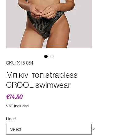
SKU: X15-854
Mπικινι τοπ strapless
CROOL swimwear
Price
€74.80
VAT Included
Line
*