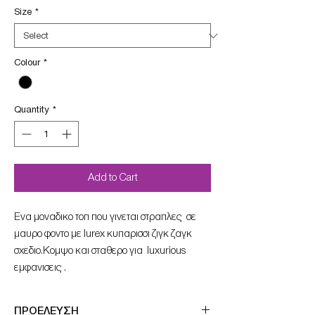
Size
*
Colour
*
Quantity
*
Add to Cart
Ενα μοναδικο τοπ που γινεται στραπλες σε
μαυρο φοντο με lurex κυπαρισσι ζιγκ ζαγκ
σχεδιο.Κομψο και σταθερο για luxurious
εμφανισεις .
ΠΡΟΕΛΕΥΣΗ