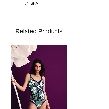
BRA
Related Products
Perfect Fit