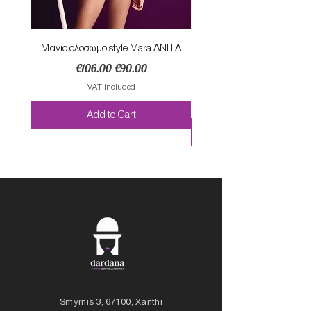
Mαγιο ολοσωμο style Mara ANITA
Φορεμα με κομπο SU
Regular Price
Sale Price
€106.00
€90.00
VAT Included
Add to Cart
Smyrnis 3, 67100, Xanthi