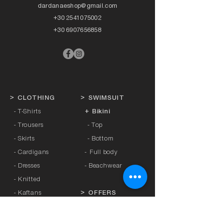
dardanaeshop@gmail.com
+30 2541075002
+30 6907656858
>
CLOTHING
>
SWIMSUIT
- T-Shirts
+ Bikini
- Trousers
- Top
- Skirts
- Bottom
- Cardigans
-
Full body
- Dresses
- Beachwear
- Knitted
- Kaftans
>
OFFERS
- Coats