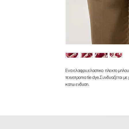
Eνα ελαφρυ,ελαστικο πλεκτο μπλουζ
τεχνοτροπια tie dye.Συνδυαζεται μ
κατω ενδυση.