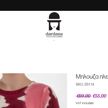
...
Mπλουζα πλεκ
SKU: 25114
Regular
 €69.00 
€55.00
Price
P
VAT Included