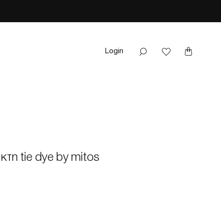
Login
τη tie dye by mitos
Sale
rice