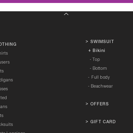
>
SWIMSUIT
OTHING
+ Bikini
hirts
- Top
users
- Bottom
rts
-
Full body
rdigans
- Beachwear
sses
tted
>
OFFERS
tans
ts
>
GIFT CARD
cksuits