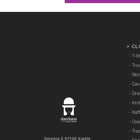
>
CL
- T-S
- Tro
- Ski
- Ca
- Dre
- Kni
- Kaf
- Coa
- Tra
Smyrnis 3, 67100, Xanthi