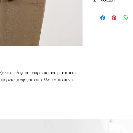
ΣΥΝΘΕΣΗ
80%ACR 15%POL 5%E
ακι σε φλογερη τριχρωμια που μιμειται τη
ε μπορντω ,καφε,εκρου αλλα και κοκκινη