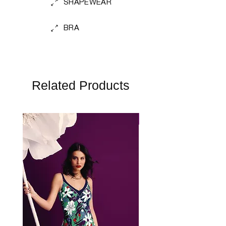
SHAPEWEAR
BRA
Related Products
Perfect Fit