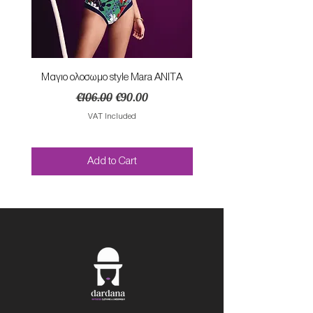
Mαγιο ολοσωμο style Mara ANITA
Φορεμα με κομπο SU
Regular Price
Sale Price
€106.00
€90.00
VAT Included
Add to Cart