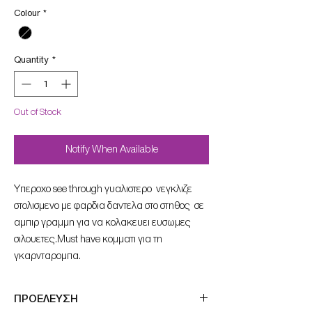
Colour
*
Quantity
*
Out of Stock
Notify When Available
Yπεροχο see through γυαλιστερο νεγκλιζε
στολισμενο με φαρδια δαντελα στο στηθος σε
αμπιρ γραμμη για να κολακευει ευσωμες
σιλουετες.Must have κομματι για τη
γκαρνταρομπα.
ΠΡΟΕΛΕΥΣΗ