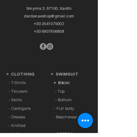
Smyrnis 3, 67100, Xanthi
dardanaeshop@gmail.com
+30 2541075002
+30 6907656858
>
CLOTHING
>
SWIMSUIT
- T-Shirts
+ Bikini
- Trousers
- Top
- Skirts
- Bottom
- Cardigans
-
Full body
- Dresses
- Beachwear
- Knitted
- Kaftans
>
OFFERS