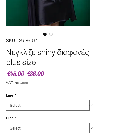
SKU: LS 589697
Nεγκλιζε shiny διαφανές
plus size
Regular
Sale
 €45.00 
€36.00
Price
Price
VAT Included
Line
*
Size
*