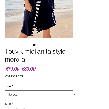
Tουνικ midi anita style
morella
Regular
Sale
 €79.00 
€30.00
Price
Price
VAT Included
Line
*
Size
*