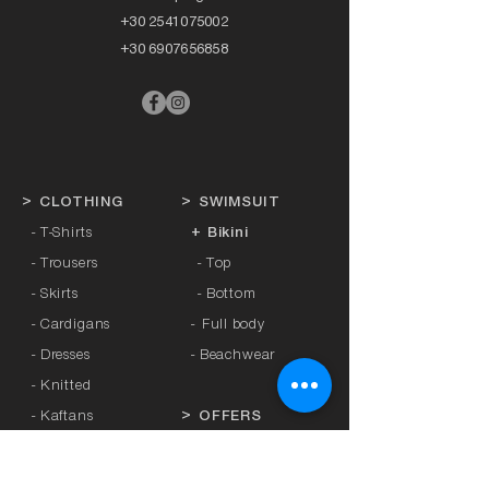
+30 2541075002
+30 6907656858
>
CLOTHING
>
SWIMSUIT
- T-Shirts
+ Bikini
- Trousers
- Top
- Skirts
- Bottom
- Cardigans
-
Full body
- Dresses
- Beachwear
- Knitted
- Kaftans
>
OFFERS
- Coats
- Tracksuits
>
GIFT CARD