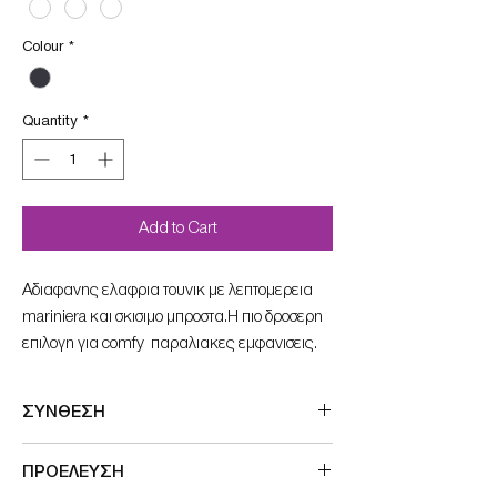
Colour
*
Quantity
*
Add to Cart
Αδιαφανης ελαφρια τουνικ με λεπτομερεια
mariniera και σκισιμο μπροστα.Η πιο δροσερη
επιλογη για comfy παραλιακες εμφανισεις.
ΣΥΝΘΕΣΗ
100%pol
ΠΡΟΕΛΕΥΣΗ