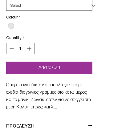
Colour
*
Quantity
*
Add to Cart
Oμορφη χνουδωτη και απαλη ζακετα με
σχεδιο διαγωνιες γραμμες στο κατω μερος
και το μανικι.Ζωνακι σατεν για να σφιγγει στη
μεση.Kαλυπτει εως και XL.
ΠΡΟΕΛΕΥΣΗ
Μade in France