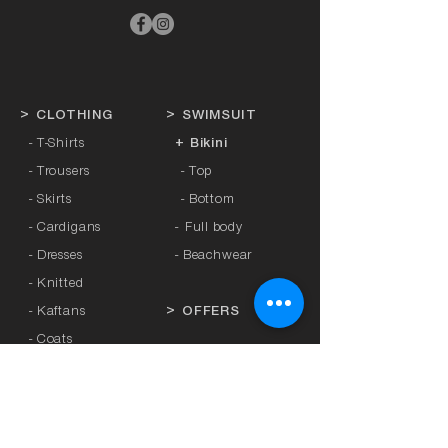
>
CLOTHING
>
SWIMSUIT
- T-Shirts
+ Bikini
- Trousers
- Top
- Skirts
- Bottom
- Cardigans
-
Full body
- Dresses
- Beachwear
- Knitted
- Kaftans
>
OFFERS
- Coats
- Tracksuits
>
GIFT CARD
- Sports Leggings
- Tights
>
BRANDS