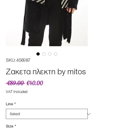
SKU: 456987
Zακετα πλεκτη by mitos
Regular
Sale
 €89.00 
€40.00
Price
Price
VAT Included
Line
*
Size
*