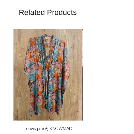
Related Products
Τουνικ μεταξι KNOWMAD
Mαγιο ολοσωμο style Mar