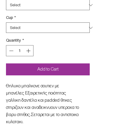
Cup
*
Quantity
*
Add to Cart
Θηλυκο μπαλκονε σουτιεν με
μπανέλες Εξαιρετικής ποιότητας
γαλλικη δαντέλα και padded θηκες
στηριζουν και αναδεικνυουν υπεροχα το
βαρυ στηθος.Σεταρεται με το αντιστοικο
κυλοτακι.