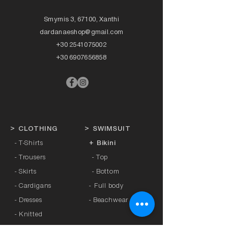
Smyrnis 3, 67100, Xanthi
dardanaeshop@gmail.com
+30 2541075002
+30 6907656858
>
CLOTHING
>
SWIMSUIT
- T-Shirts
+ Bikini
- Trousers
- Top
- Skirts
- Bottom
- Cardigans
-
Full body
- Dresses
- Beachwear
- Knitted