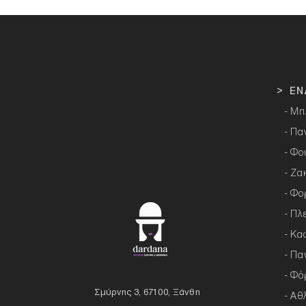
> ΕΝ
- Μπ
- Πα
- Φο
- Ζα
- Φο
- Πλ
- Κα
- Πα
- Φό
Σμύρνης 3, 67100, Ξάνθη
- Αθ