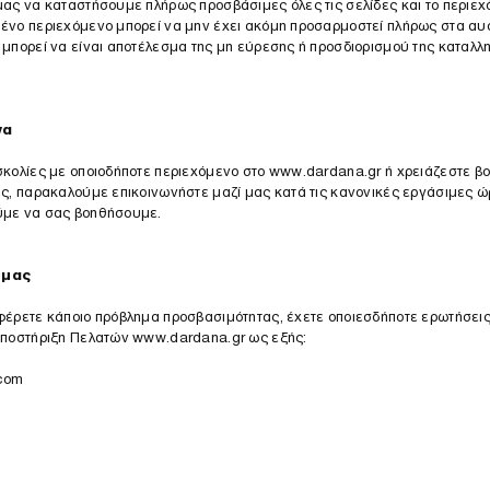
μας να καταστήσουμε πλήρως προσβάσιμες όλες τις σελίδες και το περιεχ
ένο περιεχόμενο μπορεί να μην έχει ακόμη προσαρμοστεί πλήρως στα α
 μπορεί να είναι αποτέλεσμα της μη εύρεσης ή προσδιορισμού της καταλλ
να
σκολίες με οποιοδήποτε περιεχόμενο στο
www.dardana.gr
ή χρειάζεστε βο
ας, παρακαλούμε επικοινωνήστε μαζί μας κατά τις κανονικές εργάσιμες 
ύμε να σας βοηθήσουμε.
 μας
φέρετε κάποιο πρόβλημα προσβασιμότητας, έχετε οποιεσδήποτε ερωτήσεις
Υποστήριξη Πελατών
www.dardana.gr
ως εξής:
com