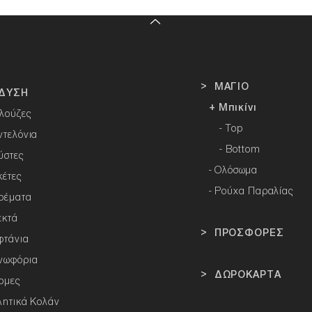
> ΜΑΓΙΟ
ΔΥΣΗ
+ Μπικίνι
λούζες
- Top
ντελόνια
- Bottom
ύστες
-
Ολόσωμα
κέτες
- Ρούχα Παραλίας
ρέματα
εκτά
> ΠΡΟΣΦΟΡΕΣ
φτάνια
νωφόρια
> ΔΩΡΟΚΑΡΤΑ
ρμες
λητικά Κολάν