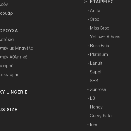
> ΕΤΑΙΡΕΙΕΣ
λσόν
-
Anita
εσουάρ
-
Crool
-
Miss Crool
ΩΡΟΥΧΑ
-
Yellow+ Athens
λοτάκια
-
Rosa Faia
υτιέν με Μπανέλα
-
Platinum
υτιέν Αθλητικά
-
Lanuit
λασμού
-
Sapph
στεκτομής
-
SBS
- Sunrose
XY LINGERIE
-
L3
-
Honey
US SIZE
- Curvy Kate
-
Ider