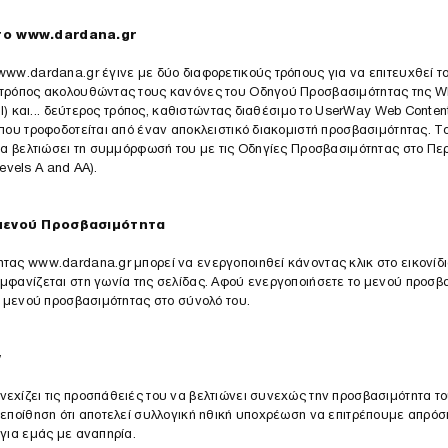
το
www.dardana.gr
www.dardana.gr
έγινε με δύο διαφορετικούς τρόπους για να επιτευχθεί 
 τρόπος ακολουθώντας τους κανόνες του Οδηγού Προσβασιμότητας της W
ol) και... δεύτερος τρόπος, καθιστώντας διαθέσιμο το UserWay Web Content
που τροφοδοτείται από έναν αποκλειστικό διακομιστή προσβασιμότητας. Το
 να βελτιώσει τη συμμόρφωσή του με τις Οδηγίες Προσβασιμότητας στο Π
 levels A and AA).
μενού Προσβασιμότητα
ητας
www.dardana.gr
μπορεί να ενεργοποιηθεί κάνοντας κλικ στο εικονίδ
μφανίζεται στη γωνία της σελίδας. Αφού ενεργοποιήσετε το μενού προσβ
ο μενού προσβασιμότητας στο σύνολό του.
ν
εχίζει τις προσπάθειές του να βελτιώνει συνεχώς την προσβασιμότητα το
πεποίθηση ότι αποτελεί συλλογική ηθική υποχρέωση να επιτρέπουμε απρόσ
για εμάς με αναπηρία.