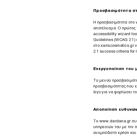
Προσβασιμότητα σ
Η προσβασιμότητα στο
αποτέλεσμα. Ο πρώτος
accessibility wizard to
Guidelines (WCAG 2.1) 
στο xariscosmetics.gr
2.1 success criteria for
Ενεργοποίηση του 
Το μενού προσβασιμότ
προσβασιμότητας που ε
λίγο για να φορτώσει τ
Αποποίηση ευθυνώ
Το
www.dardana.gr
συν
υπηρεσιών του με την 
ανεμπόδιστη χρήση και 