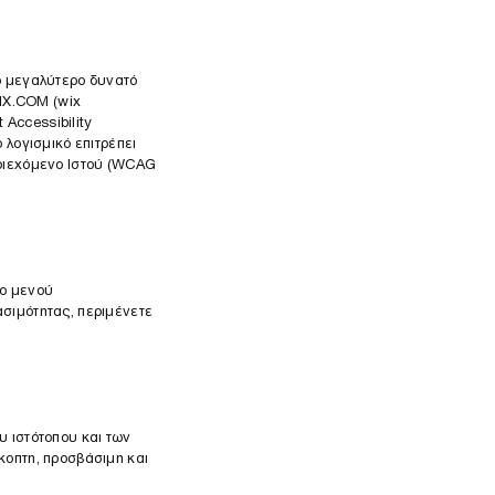
το μεγαλύτερο δυνατό
IX.COM (wix
 Accessibility
 λογισμικό επιτρέπει
εριεχόμενο Ιστού (WCAG
ιο μενού
ασιμότητας, περιμένετε
υ ιστότοπου και των
κοπτη, προσβάσιμη και