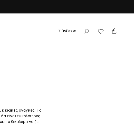
Σύνδεση
με ειδικές ανάγκες. Το
υ θα είναι ευκολότερος
χει το δικαίωμα να ζει