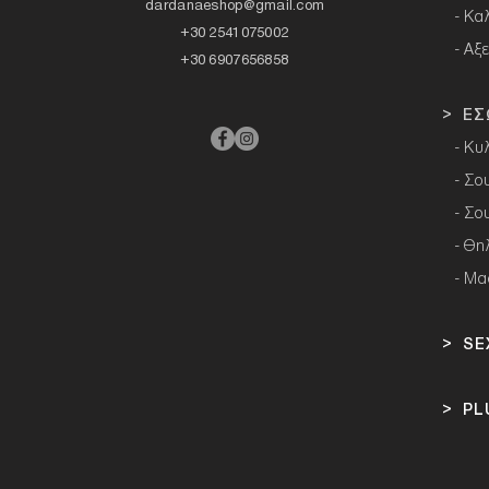
dardanaeshop@gmail.com
- Κα
+30 2541075002
- Αξ
+30 6907656858
> ΕΣ
- Κυ
- Σο
- Σο
-
Θη
- Μα
> SE
> PL