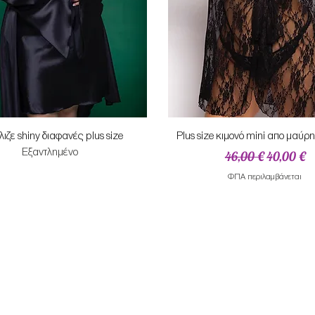
Γρήγορη προβολή
Γρήγορη προβολή
ιζε shiny διαφανές plus size
Plus size κιμονό mini απο μαύρ
Εξαντλημένο
Κανονική τιμή
Τιμή Έκπ
46,00 €
40,00 €
ΦΠΑ περιλαμβάνεται