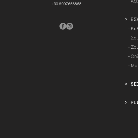
- Αξ
+30 6907656858
> ΕΣ
- Κυ
- Σο
- Σο
-
Θη
- Μα
> SE
> PL