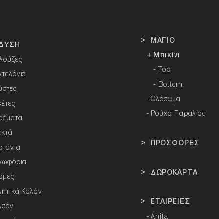
> ΜΑΓΙΟ
ΔΥΣΗ
+ Μπικίνι
λούζες
- Top
ντελόνια
- Bottom
ύστες
-
Ολόσωμα
κέτες
- Ρούχα Παραλίας
ρέματα
εκτά
> ΠΡΟΣΦΟΡΕΣ
φτάνια
νωφόρια
> ΔΩΡΟΚΑΡΤΑ
ρμες
λητικά Κολάν
> ΕΤΑΙΡΕΙΕΣ
λσόν
-
Anita