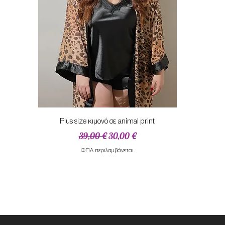
Γρήγορη προβολή
Plus size κιμονό σε animal print
Κανονική τιμή
Τιμή Έκπτωσης
39,00 €
30,00 €
ΦΠΑ περιλαμβάνεται