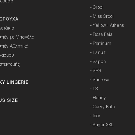
εσουάρ
-
Crool
-
Miss Crool
ΩΡΟΥΧΑ
-
Yellow+ Athens
λοτάκια
-
Rosa Faia
υτιέν με Μπανέλα
-
Platinum
υτιέν Αθλητικά
-
Lanuit
λασμού
-
Sapph
στεκτομής
-
SBS
- Sunrose
XY LINGERIE
-
L3
-
Honey
US SIZE
- Curvy Kate
-
Ider
- Sugar XXL