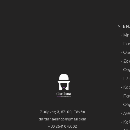
> ΕΝ
- Μπ
- Πα
- Φο
- Ζα
- Φο
- Πλ
- Κα
- Πα
- Φό
Σμύρνης 3, 67100, Ξάνθη
- Αθ
dardanaeshop@gmail.com
- Κα
+30 2541075002