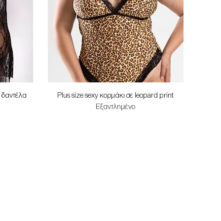
Γρήγορη προβολή
η δαντέλα
Plus size sexy κορμάκι σε leopard print
Εξαντλημένο
τωσης