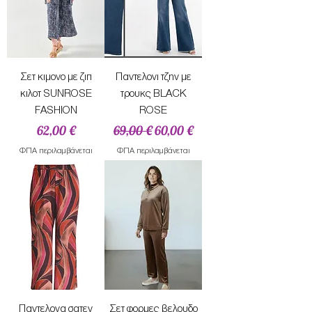
Σετ κιμονο με ζιπ
Παντελονι τζην με
κιλοτ SUNROSE
τρουκς BLACK
FASHION
ROSE
Τιμή
Κανονική τιμή
Τιμή Έκπτωσης
62,00 €
69,00 €
60,00 €
ΦΠΑ περιλαμβάνεται
ΦΠΑ περιλαμβάνεται
Παντελονα σατεν
Σετ φορμες βελουδο