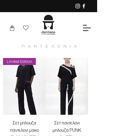
ΠΑΝΤΕΛΟΝΙΑ
Limited Edition
Σετ μπλουζα
Σετ παντελονι
παντελονι μακο
μπλουζα PUNK