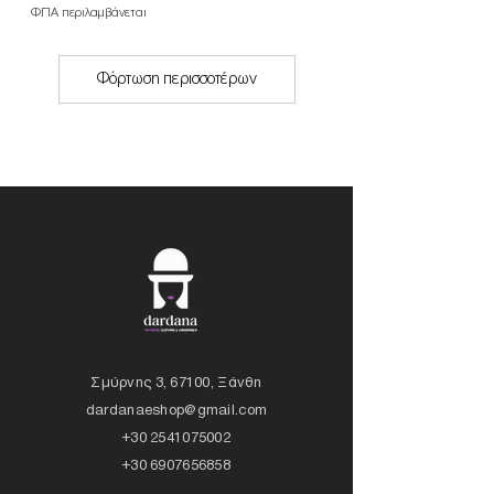
ΦΠΑ περιλαμβάνεται
Φόρτωση περισσοτέρων
Σμύρνης 3, 67100, Ξάνθη
dardanaeshop@gmail.com
+30 2541075002
+30 6907656858