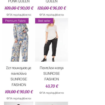
PUNK QUEEN
QUEEN
Κανονική τιμή
Τιμή Έκπτωσης
Κανονική τιμή
Τιμή Έκπτωσης
109,00 €
90,00 €
120,00 €
96,00 €
ΦΠΑ περιλαμβάνεται
ΦΠΑ περιλαμβάνεται
Premium Fabric
Best seller
Σετ πουκαμισο με
Παντελονι καπρι
παντελόνα
SUNROSE
SUNROSE
FASHION
FASHION
Τιμή
43,70 €
Κανονική τιμή
Τιμή Έκπτωσης
101,00 €
90,00 €
ΦΠΑ περιλαμβάνεται
ΦΠΑ περιλαμβάνεται