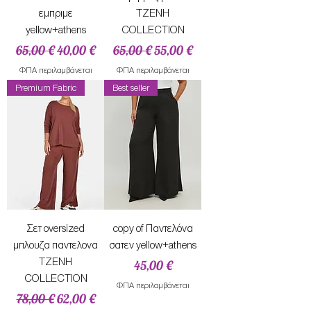
εμπριμε
ΤΖΕΝΗ
yellow+athens
COLLECTION
Κανονική τιμή
Τιμή Έκπτωσης
Κανονική τιμή
Τιμή Έκπτωσης
65,00 €
40,00 €
65,00 €
55,00 €
ΦΠΑ περιλαμβάνεται
ΦΠΑ περιλαμβάνεται
Premium Fabric
Best seller
Σετ oversized
copy of Παντελόνα
μπλουζα παντελονα
σατεν yellow+athens
TZENH
Τιμή
45,00 €
COLLECTION
ΦΠΑ περιλαμβάνεται
Κανονική τιμή
Τιμή Έκπτωσης
78,00 €
62,00 €