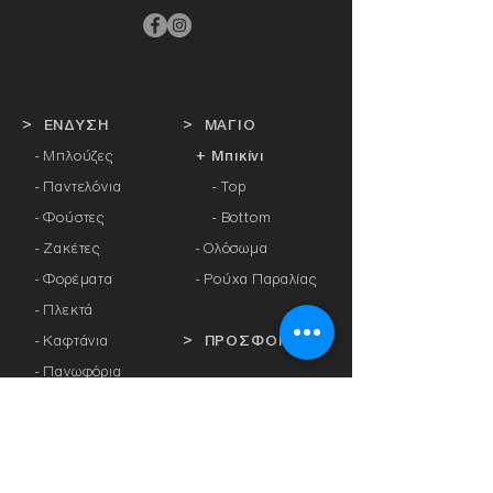
> ΕΝΔΥΣΗ
> ΜΑΓΙΟ
- Μπλούζες
+ Μπικίνι
- Παντελόνια
- Top
- Φούστες
- Bottom
- Ζακέτες
-
Ολόσωμα
- Φορέματα
- Ρούχα Παραλίας
- Πλεκτά
- Καφτάνια
> ΠΡΟΣΦΟΡΕΣ
- Πανωφόρια
- Φόρμες
> ΔΩΡΟΚΑΡΤΑ
- Αθλητικά Κολάν
- Καλσόν
> ΕΤΑΙΡΕΙΕΣ