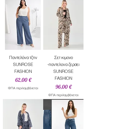
Παντελόνα τζην
Σετ κιμονο
SUNROSE
-παντελονα ζερσει
FASHION
SUNROSE
Τιμή
FASHION
62,00 €
Τιμή
96,00 €
ΦΠΑ περιλαμβάνεται
ΦΠΑ περιλαμβάνεται