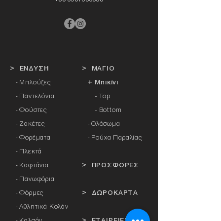
> ΕΝΔΥΣΗ
> ΜΑΓΙΟ
- Μπλούζες
+ Μπικίνι
- Παντελόνια
- Top
- Φούστες
- Bottom
- Ζακέτες
-
Ολόσωμα
- Φορέματα
- Ρούχα Παραλίας
- Πλεκτά
- Καφτάνια
> ΠΡΟΣΦΟΡΕΣ
- Πανωφόρια
- Φόρμες
> ΔΩΡΟΚΑΡΤΑ
- Αθλητικά Κολάν
- Καλσόν
> ΕΤΑΙΡΕΙΕΣ