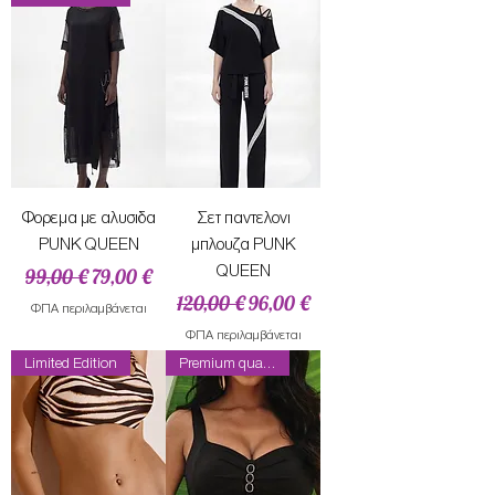
Φορεμα με αλυσιδα
Σετ παντελονι
PUNK QUEEN
μπλουζα PUNK
Κανονική τιμή
Τιμή Έκπτωσης
QUEEN
99,00 €
79,00 €
Κανονική τιμή
Τιμή Έκπτωσης
120,00 €
96,00 €
ΦΠΑ περιλαμβάνεται
ΦΠΑ περιλαμβάνεται
Limited Edition
Premium quality