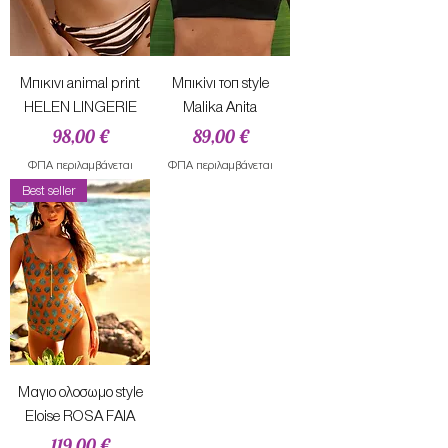
Μπικινι animal print
Μπικiνι τοπ style
HELEN LINGERIE
Malika Anita
Τιμή
Τιμή
98,00 €
89,00 €
ΦΠΑ περιλαμβάνεται
ΦΠΑ περιλαμβάνεται
Best seller
Mαγιο ολοσωμο style
Eloise ROSA FAIA
Τιμή
119,00 €