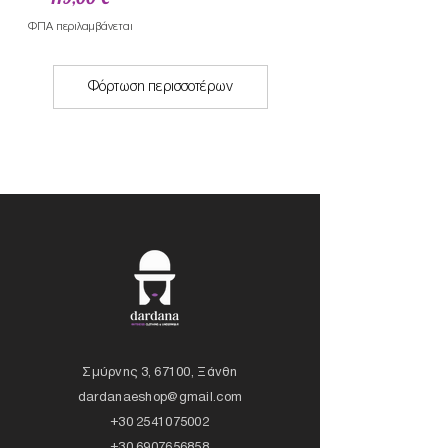
ΦΠΑ περιλαμβάνεται
Φόρτωση περισσοτέρων
Σμύρνης 3, 67100, Ξάνθη
dardanaeshop@gmail.com
+30 2541075002
+30 6907656858