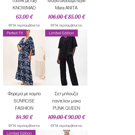
Τουνικ μεταξι
Mαγιο ολοσωμο style
KNOWMAD
Mara ANITA
Τιμή
Κανονική τιμή
Τιμή Έκπτωσης
63,00 €
106,00 €
85,00 €
ΦΠΑ περιλαμβάνεται
ΦΠΑ περιλαμβάνεται
Perfect Fit
Limited Edition
Φορεμα με κομπο
Σετ μπλουζα
SUNROSE
παντελονι μακο
FASHION
PUNK QUEEN
Τιμή
Κανονική τιμή
Τιμή Έκπτωσης
84,90 €
109,00 €
90,00 €
ΦΠΑ περιλαμβάνεται
ΦΠΑ περιλαμβάνεται
Limited Edition