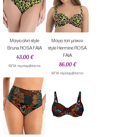
Μαγιο σλιπ style
Μαγιο τοπ μπικινι
Bruna ROSA FAIA
style Hermine ROSA
Τιμή
FAIA
43,00 €
Τιμή
86,00 €
ΦΠΑ περιλαμβάνεται
ΦΠΑ περιλαμβάνεται