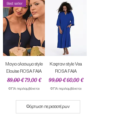
Best seller
Mαγιο ολοσωμο style
Καφτανι style Vea
Elouise ROSA FAIA
ROSA FAIA
Κανονική τιμή
Τιμή Έκπτωσης
Κανονική τιμή
Τιμή Έκπτωσης
89,00 €
79,00 €
99,00 €
60,00 €
ΦΠΑ περιλαμβάνεται
ΦΠΑ περιλαμβάνεται
Φόρτωση περισσοτέρων