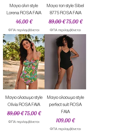
Mαγιο σλιπ style
Mαγιο τοπ style Sibel
Lorena ROSA FAIA
8775 ROSA FAIA
Τιμή
Κανονική τιμή
Τιμή Έκπτωσης
46,00 €
89,00 €
75,00 €
ΦΠΑ περιλαμβάνεται
ΦΠΑ περιλαμβάνεται
Mαγιο ολοσωμο style
Μαγιο ολοσωμο style
Olivia ROSA FAIA
perfect suit ROSA
Κανονική τιμή
Τιμή Έκπτωσης
FAIA
89,00 €
75,00 €
Τιμή
109,00 €
ΦΠΑ περιλαμβάνεται
ΦΠΑ περιλαμβάνεται