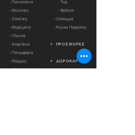
- Παντελόνια
- Top
- Φούστες
- Bottom
- Ζακέτες
-
Ολόσωμα
- Φορέματα
- Ρούχα Παραλίας
- Πλεκτά
- Καφτάνια
> ΠΡΟΣΦΟΡΕΣ
- Πανωφόρια
- Φόρμες
> ΔΩΡΟΚΑΡΤΑ
- Αθλητικά Κολάν
- Καλσόν
> ΕΤΑΙΡΕΙΕΣ
- Αξεσουάρ
-
Anita
-
Crool
> ΕΣΩΡΟΥΧΑ
-
Miss Crool
- Κυλοτάκια
-
Yellow+ Athens
- Σουτιέν με
-
Rosa Faia
Μπανέλα
-
Platinum