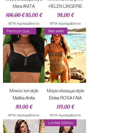
Mara ANITA
HELEN LINGERIE
Κανονική τιμή
Τιμή Έκπτωσης
Τιμή
106,00 €
85,00 €
98,00 €
ΦΠΑ περιλαμβάνεται
ΦΠΑ περιλαμβάνεται
Premium quality
Best seller
Μπικiνι τοπ style
Mαγιο ολοσωμο style
Malika Anita
Eloise ROSA FAIA
Τιμή
Τιμή
89,00 €
119,00 €
ΦΠΑ περιλαμβάνεται
ΦΠΑ περιλαμβάνεται
Limited Edition