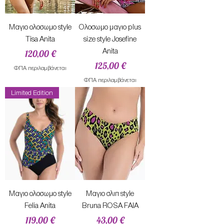
Mαγιο ολοσωμο style
Ολοσωμο μαγιο plus
Tisa Anita
size style Josefine
Τιμή
Anita
120,00 €
Τιμή
125,00 €
ΦΠΑ περιλαμβάνεται
ΦΠΑ περιλαμβάνεται
Limited Edition
Mαγιο ολοσωμο style
Μαγιο σλιπ style
Felia Anita
Bruna ROSA FAIA
Τιμή
Τιμή
119,00 €
43,00 €