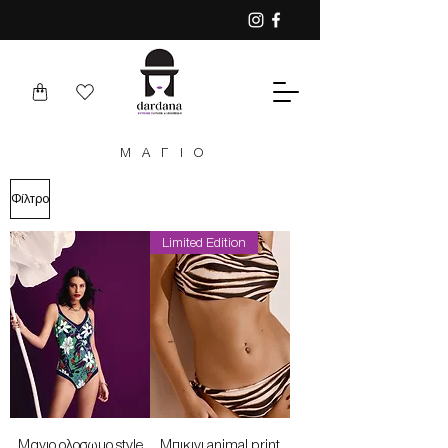
ΜΑΓΙΟ
Φίλτρο
Limited Edition
Mαγιο ολοσωμο style
Μπικινι animal print