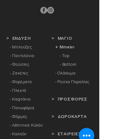
> ΕΝΔΥΣΗ
> ΜΑΓΙΟ
- Μπλούζες
+ Μπικίνι
- Παντελόνια
- Top
- Φούστες
- Bottom
- Ζακέτες
-
Ολόσωμα
- Φορέματα
- Ρούχα Παραλίας
- Πλεκτά
- Καφτάνια
> ΠΡΟΣΦΟΡΕΣ
- Πανωφόρια
- Φόρμες
> ΔΩΡΟΚΑΡΤΑ
- Αθλητικά Κολάν
- Καλσόν
> ΕΤΑΙΡΕΙΕΣ