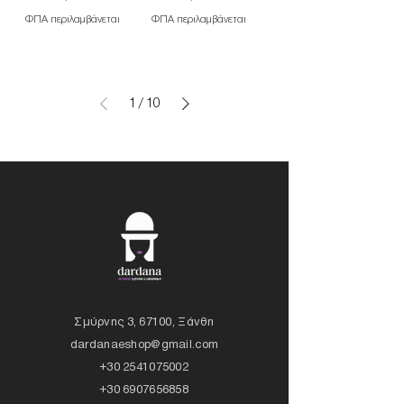
ΦΠΑ περιλαμβάνεται
ΦΠΑ περιλαμβάνεται
1
/
10
Σμύρνης 3, 67100, Ξάνθη
dardanaeshop@gmail.com
+30 2541075002
+30 6907656858