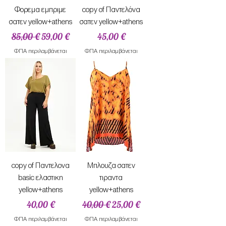
Φορεμα εμπριμε
copy of Παντελόνα
σατεν yellow+athens
σατεν yellow+athens
Κανονική τιμή
Τιμή Έκπτωσης
Τιμή
85,00 €
59,00 €
45,00 €
ΦΠΑ περιλαμβάνεται
ΦΠΑ περιλαμβάνεται
copy of Παντελονα
Mπλουζα σατεν
basic ελαστικη
τιραντα
yellow+athens
yellow+athens
Τιμή
Κανονική τιμή
Τιμή Έκπτωσης
40,00 €
40,00 €
25,00 €
ΦΠΑ περιλαμβάνεται
ΦΠΑ περιλαμβάνεται