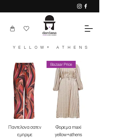
YELLOW+ ATHENS
Bazaar Price
Παντελονα σατεν
Φορεμα maxi
εμπριμε
yellow+athens