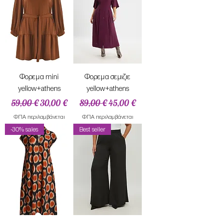
Φορεμα mini
Φορεμα σεμιζιε
yellow+athens
yellow+athens
Κανονική τιμή
Τιμή Έκπτωσης
Κανονική τιμή
Τιμή Έκπτωσης
59,00 €
30,00 €
89,00 €
45,00 €
ΦΠΑ περιλαμβάνεται
ΦΠΑ περιλαμβάνεται
-30% sales
Best seller