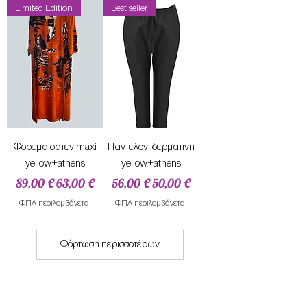
Limited Edition
Best seller
Φορεμα σατεν maxi
Παντελονι δερματινη
yellow+athens
yellow+athens
Κανονική τιμή
Τιμή Έκπτωσης
Κανονική τιμή
Τιμή Έκπτωσης
89,00 €
63,00 €
56,00 €
50,00 €
ΦΠΑ περιλαμβάνεται
ΦΠΑ περιλαμβάνεται
Φόρτωση περισσοτέρων