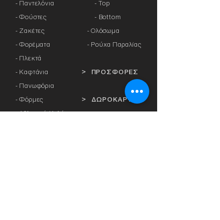
- Παντελόνια
- Top
- Φούστες
- Bottom
- Ζακέτες
-
Ολόσωμα
- Φορέματα
- Ρούχα Παραλίας
- Πλεκτά
- Καφτάνια
> ΠΡΟΣΦΟΡΕΣ
- Πανωφόρια
- Φόρμες
> ΔΩΡΟΚΑΡΤΑ
- Αθλητικά Κολάν
- Καλσόν
> ΕΤΑΙΡΕΙΕΣ
- Αξεσουάρ
-
Anita
-
Crool
> ΕΣΩΡΟΥΧΑ
-
Miss Crool
- Κυλοτάκια
-
Yellow+ Athens
- Σουτιέν με
-
Rosa Faia
Μπανέλα
-
Platinum