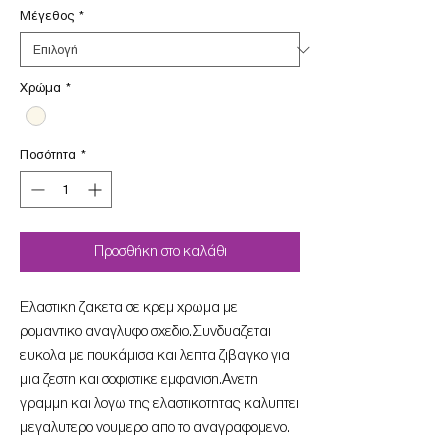
Μέγεθος
*
Χρώμα
*
Ποσότητα
*
Προσθήκη στο καλάθι
Eλαστικη ζακετα σε κρεμ χρωμα με
ρομαντικο αναγλυφο σχεδιο.Συνδυαζεται
ευκολα με πουκάμισα και λεπτα ζιβαγκο για
μια ζεστη και σοφιστικε εμφανιση.Ανετη
γραμμη και λογω της ελαστικοτητας καλυπτει
μεγαλυτερο νουμερο απο το αναγραφομενο.