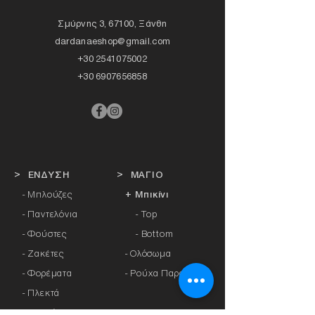
Σμύρνης 3, 67100, Ξάνθη
dardanaeshop@gmail.com
+30 2541075002
+30 6907656858
> ΕΝΔΥΣΗ
> ΜΑΓΙΟ
- Μπλούζες
+ Μπικίνι
- Παντελόνια
- Top
- Φούστες
- Bottom
- Ζακέτες
-
Ολόσωμα
- Φορέματα
- Ρούχα Παραλίας
- Πλεκτά
- Καφτάνια
> ΠΡΟΣΦΟΡΕΣ