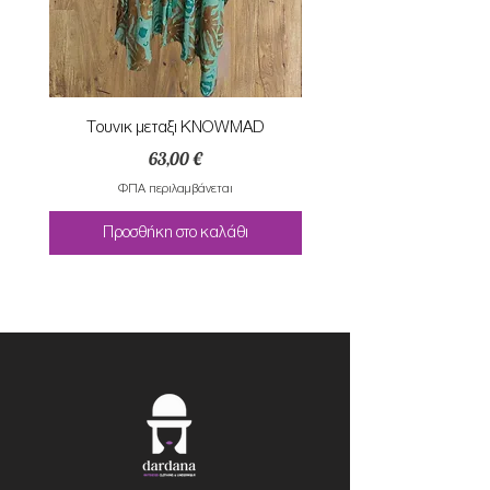
Τουνικ μεταξι KNOWMAD
Τουνικ μεταξι KNO
Τιμή
63,00 €
ΦΠΑ περιλαμβάνεται
Προσθήκη στο καλάθι