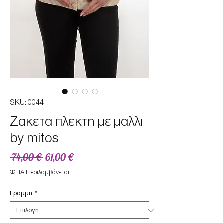
SKU: 0044
Ζακετα πλεκτη με μαλλι
by mitos
Κανονική
Τιμή
 74,00 € 
61,00 €
τιμή
Έκπτωσης
ΦΠΑ Περιλαμβάνεται
Γραμμη
*