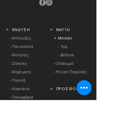
> ΕΝΔΥΣΗ
> ΜΑΓΙΟ
- Μπλούζες
+ Μπικίνι
- Παντελόνια
- Top
- Φούστες
- Bottom
- Ζακέτες
-
Ολόσωμα
- Φορέματα
- Ρούχα Παραλίας
- Πλεκτά
- Καφτάνια
> ΠΡΟΣΦΟΡΕΣ
- Πανωφόρια
- Φόρμες
> ΔΩΡΟΚΑΡΤΑ
- Αθλητικά Κολάν
- Καλσόν
> ΕΤΑΙΡΕΙΕΣ
- Αξεσουάρ
-
Anita