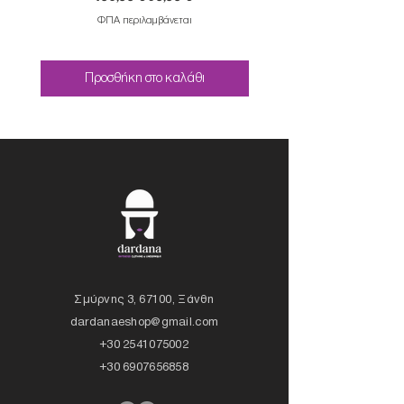
ΦΠΑ περιλαμβάνεται
Προσθήκη στο καλάθι
Σμύρνης 3, 67100, Ξάνθη
dardanaeshop@gmail.com
+30 2541075002
+30 6907656858