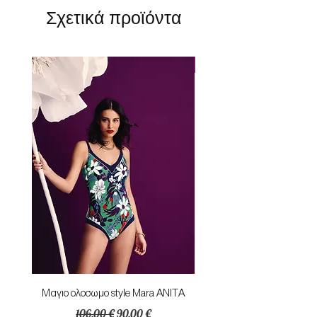
Σχετικά προϊόντα
Perfect Fit
Mαγιο ολοσωμο style Mara ANITA
Φορεμα με κομπο SU
Κανονική τιμή
Τιμή Έκπτωσης
106,00 €
90,00 €