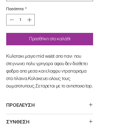
Ποσότητα
*
Προσθήκη στο καλάθι
Κυλοτακι μαγιο mid waist απο πανι που
στεγνωνει πολυ γρηγορα αφου δεν διαθετει
φοδρα απο μεσα και ελαφρυ ντραπαρισμα
στα πλαινα.Kολακευει ολους τους
σωματοτυπους.Σεταρεται με το αντιστοιχο top.
ΠΡΟΕΛΕΥΣΗ
Made in Germany
ΣΥΝΘΕΣΗ
74% Polyamide, 26% Elastane