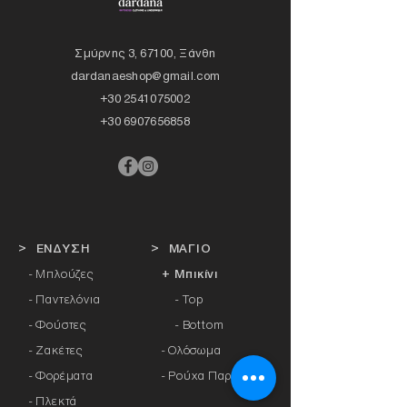
Σμύρνης 3, 67100, Ξάνθη
dardanaeshop@gmail.com
+30 2541075002
+30 6907656858
> ΕΝΔΥΣΗ
> ΜΑΓΙΟ
- Μπλούζες
+ Μπικίνι
- Παντελόνια
- Top
- Φούστες
- Bottom
- Ζακέτες
-
Ολόσωμα
- Φορέματα
- Ρούχα Παραλίας
- Πλεκτά