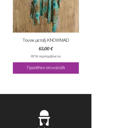
Τουνικ μεταξι KNOWMAD
Τουνικ μεταξι KNO
Τιμή
63,00 €
ΦΠΑ περιλαμβάνεται
Προσθήκη στο καλάθι