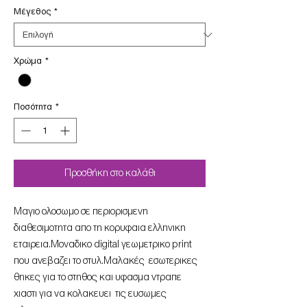
Μέγεθος
*
Χρώμα
*
Ποσότητα
*
Προσθήκη στο καλάθι
Μαγιο ολοσωμο σε περιορισμενη
διαθεσιμοτητα απο τη κορυφαια ελληνικη
εταιρεια.Μοναδικο digital γεωμετρικο print
που ανεβαζει το στυλ.Μαλακές εσωτερικες
θηκες για το στηθος και υφασμα ντραπε
χιαστι για να κολακευει τις ευσωμες