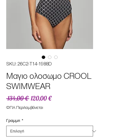
SKU: 26C2-T14-1988D
Μαγιο ολοσωμο CROOL
SWIMWEAR
Κανονική
Τιμή
 134,00 € 
120,00 €
τιμή
Έκπτωσης
ΦΠΑ Περιλαμβάνεται
Γραμμη
*