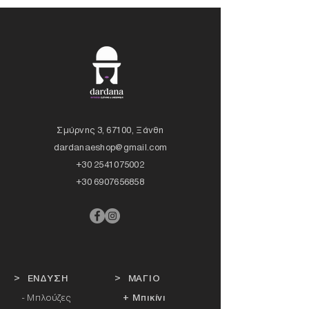
Σμύρνης 3, 67100, Ξάνθη
dardanaeshop@gmail.com
+30 2541075002
+30 6907656858
> ΕΝΔΥΣΗ
> ΜΑΓΙΟ
- Μπλούζες
+ Μπικίνι