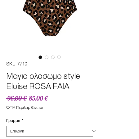
SKU: 7710
Μαγιο ολοσωμο style
Eloise ROSA FAIA
Κανονική
Τιμή
 96,00 € 
85,00 €
τιμή
Έκπτωσης
ΦΠΑ Περιλαμβάνεται
Γραμμη
*