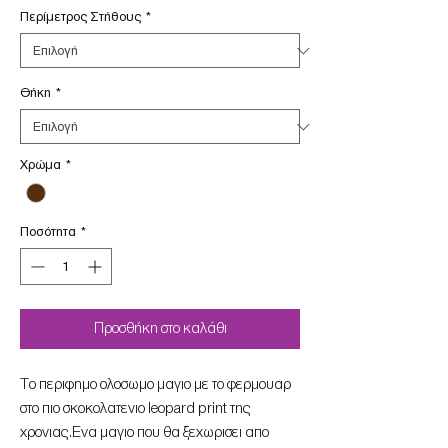
Περίμετρος Στήθους
*
Θήκη
*
Χρώμα
*
Ποσότητα
*
Προσθήκη στο καλάθι
To περιφημο ολοσωμο μαγιο με το φερμουαρ
στο πιο σκοκολατενιο leopard print της
χρονιας.Ενα μαγιο που θα ξεχωρισει απο