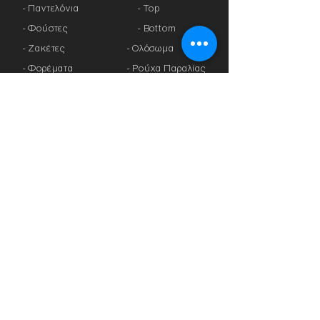
- Παντελόνια
- Top
- Φούστες
- Bottom
- Ζακέτες
-
Ολόσωμα
- Φορέματα
- Ρούχα Παραλίας
- Πλεκτά
- Καφτάνια
> ΠΡΟΣΦΟΡΕΣ
- Πανωφόρια
- Φόρμες
> ΔΩΡΟΚΑΡΤΑ
- Αθλητικά Κολάν
- Καλσόν
> ΕΤΑΙΡΕΙΕΣ
- Αξεσουάρ
-
Anita
-
Crool
> ΕΣΩΡΟΥΧΑ
-
Miss Crool
- Κυλοτάκια
-
Yellow+ Athens
- Σουτιέν με
-
Rosa Faia
Μπανέλα
-
Platinum