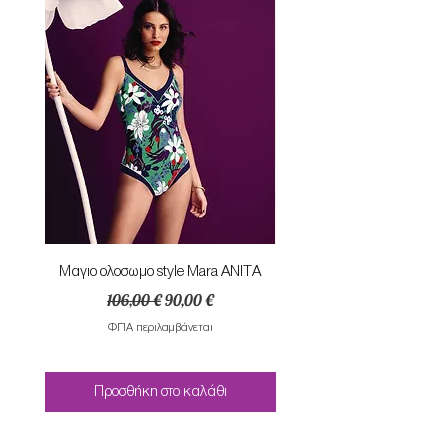
Mαγιο ολοσωμο style Mara ANITA
Φορεμα με κομπο SU
Κανονική τιμή
Τιμή Έκπτωσης
106,00 €
90,00 €
ΦΠΑ περιλαμβάνεται
Προσθήκη στο καλάθι