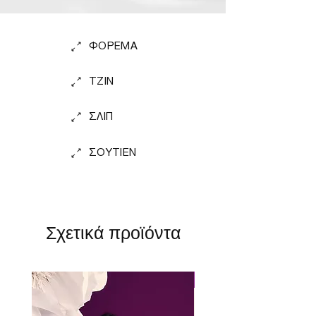
LYCRA® XTRA LIFE fibre
ΦΟΡΕΜΑ
TZIN
ΣΛΙΠ
ΣΟΥΤΙΕΝ
Σχετικά προϊόντα
Perfect Fit