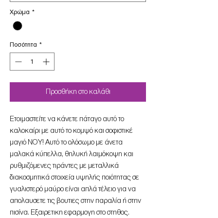
Χρώμα
*
Ποσότητα
*
Προσθήκη στο καλάθι
Ετοιμαστείτε να κάνετε πάταγο αυτό το
καλοκαίρι με αυτό το κομψό και σοφιστικέ
μαγιό NOY! Αυτό το ολόσωμο με άνετα
μαλακά κύπελλα, θηλυκή λαιμόκοψη και
ρυθμιζόμενες τιράντες με μεταλλικά
διακοσμητικά στοιχεία υψηλής ποιότητας σε
γυαλιστερό μαύρο είναι απλά τέλειο για να
απολαυσετε τις βουτιες στην παραλία ή στην
πισίνα. Εξαιρετικη εφαρμογη στο στηθος.