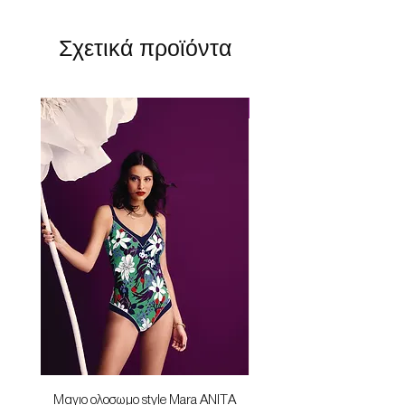
Σχετικά προϊόντα
Perfect Fit
Mαγιο ολοσωμο style Mara ANITA
Φορεμα με κομπο SU