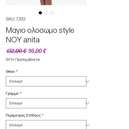
SKU: 7232
Μαγιο ολοσωμο style
NOY anita
Κανονική
Τιμή
 132,00 € 
95,00 €
τιμή
Έκπτωσης
ΦΠΑ Περιλαμβάνεται
Θήκη
*
Γραμμη
*
Περίμετρος Στήθους
*