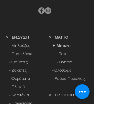
> ΕΝΔΥΣΗ
> ΜΑΓΙΟ
- Μπλούζες
+ Μπικίνι
- Παντελόνια
- Top
- Φούστες
- Bottom
- Ζακέτες
-
Ολόσωμα
- Φορέματα
- Ρούχα Παραλίας
- Πλεκτά
- Καφτάνια
> ΠΡΟΣΦΟΡΕΣ
- Πανωφόρια
- Φόρμες
> ΔΩΡΟΚΑΡΤΑ
- Αθλητικά Κολάν
- Καλσόν
> ΕΤΑΙΡΕΙΕΣ